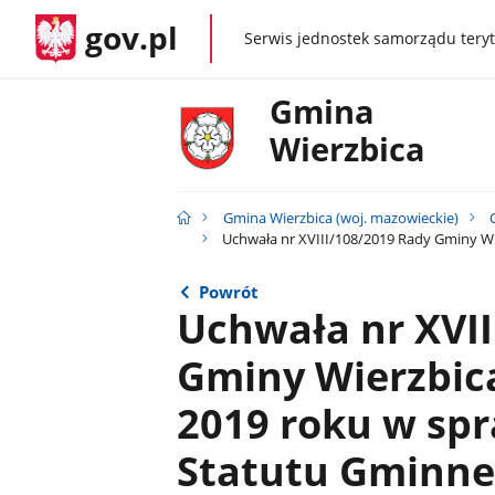
gov.pl
Serwis jednostek samorządu teryt
gov.pl
Gmina
Wierzbica
Gmina Wierzbica (woj. mazowieckie)
Uchwała nr XVIII/108/2019 Rady Gminy Wi
Powrót
Uchwała nr XVII
Gminy Wierzbica
2019 roku w spr
Statutu Gminn