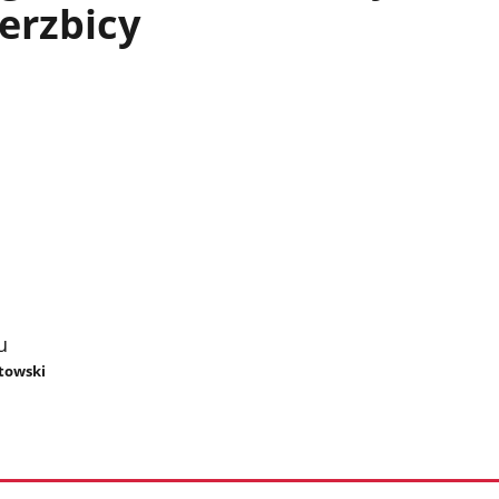
erzbicy
u
otowski