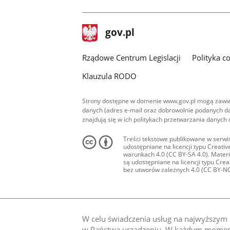
facebook
stopka
Strona
gov.pl
gov.pl
główna
Rządowe Centrum Legislacji
Polityka c
Klauzula RODO
Strony dostępne w domenie www.gov.pl mogą zawier
danych (adres e-mail oraz dobrowolnie podanych da
znajdują się w ich politykach przetwarzania danych
Treści tekstowe publikowane w serwis
udostępniane na licencji typu Creat
warunkach 4.0 (CC BY-SA 4.0). Materia
są udostępniane na licencji typu Cr
bez utworów zależnych 4.0 (CC BY-NC-N
W celu świadczenia usług na najwyższym p
w Państwa urządzeniu. W każdym momenci