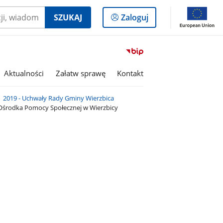
Logowanie
SZUKAJ
Zaloguj
do
panelu
Przejdź
do
serwisu
Aktualności
Załatw sprawę
Kontakt
Biuletyn
Informacji
2019 - Uchwały Rady Gminy Wierzbica
Publicznej
 Ośrodka Pomocy Społecznej w Wierzbicy
Gmina
Wierzbica