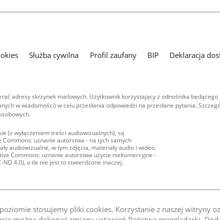
ookies
Służba cywilna
Profil zaufany
BIP
Deklaracja dos
ać adresy skrzynek mailowych. Użytkownik korzystający z odnośnika będącego 
nych w wiadomości) w celu przesłania odpowiedzi na przesłane pytania. Szczegó
 osobowych.
ie (z wyłączeniem treści audiowizualnych), są
ive Commons: uznanie autorstwa - na tych samych
ły audiowizualne, w tym zdjęcia, materiały audio i wideo,
eative Commons: uznanie autorstwa użycie niekomercyjne -
D 4.0), o ile nie jest to stwierdzone inaczej.
oziomie stosujemy pliki cookies. Korzystanie z naszej witryny 
e można dokonać zmiany ustawień Państwa przeglądarki. Dodat