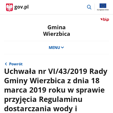
przejdź
gov.pl
do
wyszukiwar
Przejdź
do
Gmina
serwis
Wierzbica
Biulety
Informa
Publicz
MENU
Gmina
Wierzb
Powrót
Uchwała nr VI/43/2019 Rady
Gminy Wierzbica z dnia 18
marca 2019 roku w sprawie
przyjęcia Regulaminu
dostarczania wody i