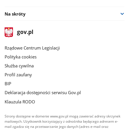
facebook
Na skróty
stopka
Strona
gov.pl
gov.pl
główna
Rządowe Centrum Legislacji
Polityka cookies
Służba cywilna
Profil zaufany
BIP
Deklaracja dostępności serwisu Gov.pl
Klauzula RODO
Strony dostępne w domenie www.gov.pl mogą zawierać adresy skrzynek
mailowych. Użytkownik korzystający z odnośnika będącego adresem e-
mail zgadza się na przetwarzanie jego danych (adres e-mail oraz