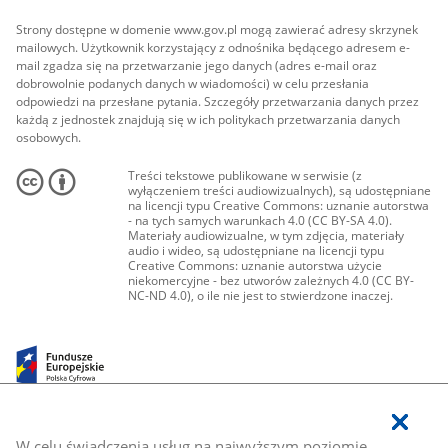
Strony dostępne w domenie www.gov.pl mogą zawierać adresy skrzynek
mailowych. Użytkownik korzystający z odnośnika będącego adresem e-
mail zgadza się na przetwarzanie jego danych (adres e-mail oraz
dobrowolnie podanych danych w wiadomości) w celu przesłania
odpowiedzi na przesłane pytania. Szczegóły przetwarzania danych przez
każdą z jednostek znajdują się w ich politykach przetwarzania danych
osobowych.
Treści tekstowe publikowane w serwisie (z
wyłączeniem treści audiowizualnych), są udostępniane
na licencji typu Creative Commons: uznanie autorstwa
- na tych samych warunkach 4.0 (CC BY-SA 4.0).
Materiały audiowizualne, w tym zdjęcia, materiały
audio i wideo, są udostępniane na licencji typu
Creative Commons: uznanie autorstwa użycie
niekomercyjne - bez utworów zależnych 4.0 (CC BY-
NC-ND 4.0), o ile nie jest to stwierdzone inaczej.
W celu świadczenia usług na najwyższym poziomie