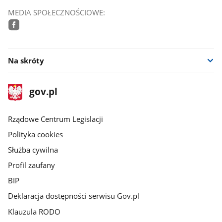
MEDIA SPOŁECZNOŚCIOWE:
facebook
Na skróty
stopka
Strona
gov.pl
gov.pl
główna
Rządowe Centrum Legislacji
Polityka cookies
Służba cywilna
Profil zaufany
BIP
Deklaracja dostępności serwisu Gov.pl
Klauzula RODO