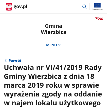
przejdź
gov.pl
do
wyszukiwar
Przejdź
do
Gmina
serwis
Wierzbica
Biulety
Informa
Publicz
MENU
Gmina
Wierzb
Powrót
Uchwała nr VI/41/2019 Rady
Gminy Wierzbica z dnia 18
marca 2019 roku w sprawie
wyrażenia zgody na oddanie
w najem lokalu użytkowego