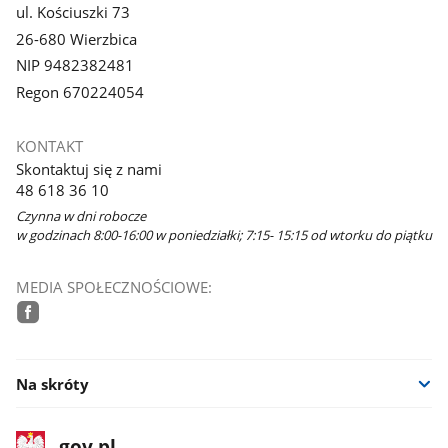
ul. Kościuszki 73
26-680 Wierzbica
NIP 9482382481
Regon 670224054
KONTAKT
Skontaktuj się z nami
48 618 36 10
Czynna w dni robocze
w godzinach 8:00-16:00 w poniedziałki; 7:15- 15:15 od wtorku do piątku
MEDIA SPOŁECZNOŚCIOWE:
facebook
Na skróty
stopka
Strona
gov.pl