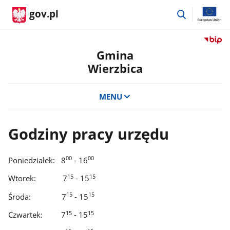
przejdź
gov.pl
do
wyszukiwar
Przejdź
do
Gmina
serwis
Wierzbica
Biulety
Informa
Publicz
MENU
Gmina
Wierzb
Godziny pracy urzędu
00
00
Poniedziałek: 8
- 16
15
15
Wtorek: 7
- 15
15
15
Środa: 7
- 15
15
15
Czwartek: 7
- 15