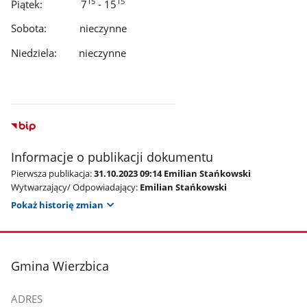
15
15
Piątek: 7
- 15
Sobota: nieczynne
Niedziela: nieczynne
Informacje o publikacji dokumentu
Pierwsza publikacja:
31.10.2023 09:14 Emilian Stańkowski
Wytwarzający/ Odpowiadający:
Emilian Stańkowski
Pokaż historię zmian
stopka
Gmina Wierzbica
ADRES