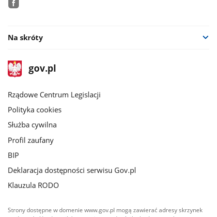
facebook
Na skróty
stopka
Strona
gov.pl
gov.pl
główna
Rządowe Centrum Legislacji
Polityka cookies
Służba cywilna
Profil zaufany
BIP
Deklaracja dostępności serwisu Gov.pl
Klauzula RODO
Strony dostępne w domenie www.gov.pl mogą zawierać adresy skrzynek