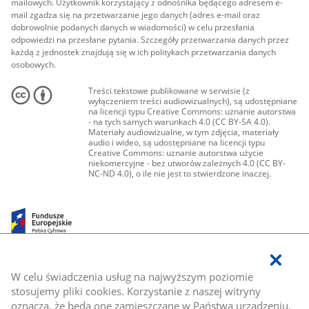
mailowych. Użytkownik korzystający z odnośnika będącego adresem e-
mail zgadza się na przetwarzanie jego danych (adres e-mail oraz
dobrowolnie podanych danych w wiadomości) w celu przesłania
odpowiedzi na przesłane pytania. Szczegóły przetwarzania danych przez
każdą z jednostek znajdują się w ich politykach przetwarzania danych
osobowych.
Treści tekstowe publikowane w serwisie (z
wyłączeniem treści audiowizualnych), są udostępniane
na licencji typu Creative Commons: uznanie autorstwa
- na tych samych warunkach 4.0 (CC BY-SA 4.0).
Materiały audiowizualne, w tym zdjęcia, materiały
audio i wideo, są udostępniane na licencji typu
Creative Commons: uznanie autorstwa użycie
niekomercyjne - bez utworów zależnych 4.0 (CC BY-
NC-ND 4.0), o ile nie jest to stwierdzone inaczej.
W celu świadczenia usług na najwyższym poziomie
stosujemy pliki cookies. Korzystanie z naszej witryny
oznacza, że będą one zamieszczane w Państwa urządzeniu.