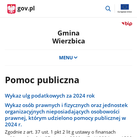
przejdź
gov.pl
do
wyszukiwar
Przejdź
do
Gmina
serwis
Wierzbica
Biulety
Informa
Publicz
MENU
Gmina
Wierzb
Pomoc publiczna
Wykaz ulg podatkowych za 2024 rok
Wykaz osób prawnych i fizycznych oraz jednostek
organizacyjnych nieposiadających osobowości
prawnej, którym udzielono pomocy publicznej w
2024 r.
Zgodnie z art. 37 ust. 1 pkt 2 lit g ustawy o finansach