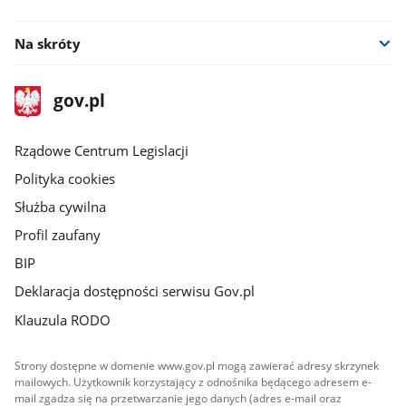
facebook
Na skróty
stopka
Strona
gov.pl
gov.pl
główna
Rządowe Centrum Legislacji
Polityka cookies
Służba cywilna
Profil zaufany
BIP
Deklaracja dostępności serwisu Gov.pl
Klauzula RODO
Strony dostępne w domenie www.gov.pl mogą zawierać adresy skrzynek
mailowych. Użytkownik korzystający z odnośnika będącego adresem e-
mail zgadza się na przetwarzanie jego danych (adres e-mail oraz