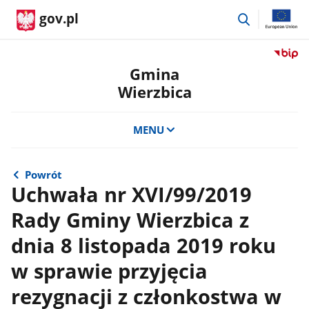
przejdź
gov.pl
do
wyszukiwar
Przejdź
do
Gmina
serwis
Wierzbica
Biulety
Informa
Publicz
MENU
Gmina
Wierzb
Powrót
Uchwała nr XVI/99/2019
Rady Gminy Wierzbica z
dnia 8 listopada 2019 roku
w sprawie przyjęcia
rezygnacji z członkostwa w