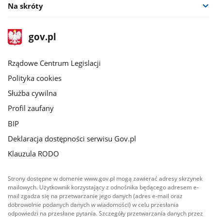
Na skróty
stopka
Strona
gov.pl
gov.pl
główna
Rządowe Centrum Legislacji
Polityka cookies
Służba cywilna
Profil zaufany
BIP
Deklaracja dostępności serwisu Gov.pl
Klauzula RODO
Strony dostępne w domenie www.gov.pl mogą zawierać adresy skrzynek
mailowych. Użytkownik korzystający z odnośnika będącego adresem e-
mail zgadza się na przetwarzanie jego danych (adres e-mail oraz
dobrowolnie podanych danych w wiadomości) w celu przesłania
odpowiedzi na przesłane pytania. Szczegóły przetwarzania danych przez