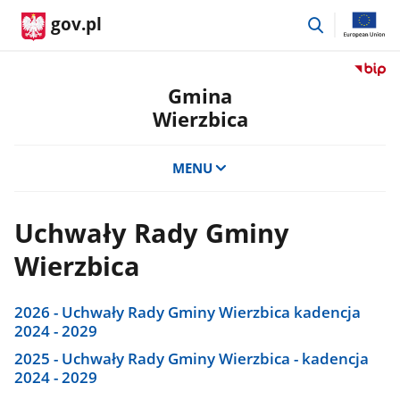
przejdź
gov.pl
do
wyszukiwar
Przejdź
do
Gmina
serwis
Wierzbica
Biulety
Informa
Publicz
MENU
Gmina
Wierzb
Uchwały Rady Gminy
Wierzbica
2026 - Uchwały Rady Gminy Wierzbica kadencja
2024 - 2029
2025 - Uchwały Rady Gminy Wierzbica - kadencja
2024 - 2029