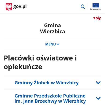
przejdź
gov.pl
do
wyszukiwar
Przejdź
do
Gmina
serwis
Wierzbica
Biulety
Informa
Publicz
MENU
Gmina
Wierzb
Placówki oświatowe i
opiekuńcze
Gminny Żłobek w Wierzbicy
Gminne Przedszkole Publiczne
im. Jana Brzechwy w Wierzbicy