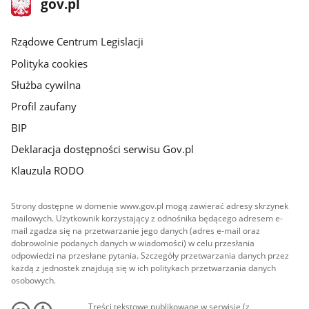
Strona
gov.pl
gov.pl
główna
Rządowe Centrum Legislacji
Polityka cookies
Służba cywilna
Profil zaufany
BIP
Deklaracja dostępności serwisu Gov.pl
Klauzula RODO
Strony dostępne w domenie www.gov.pl mogą zawierać adresy skrzynek
mailowych. Użytkownik korzystający z odnośnika będącego adresem e-
mail zgadza się na przetwarzanie jego danych (adres e-mail oraz
dobrowolnie podanych danych w wiadomości) w celu przesłania
odpowiedzi na przesłane pytania. Szczegóły przetwarzania danych przez
każdą z jednostek znajdują się w ich politykach przetwarzania danych
osobowych.
Treści tekstowe publikowane w serwisie (z