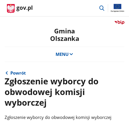
przejdź
gov.pl
do
wyszukiwar
Przejdź
do
Gmina
serwis
Olszanka
Biulety
Informa
Publicz
MENU
Gmina
Olszan
Powrót
Zgłoszenie wyborcy do
obwodowej komisji
wyborczej
Zgłoszenie wyborcy do obwodowej komisji wyborczej