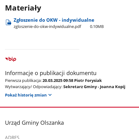
Materiały
Zgłoszenie do OKW - indywidualne
zgloszenie-do-okw-indywidualne.pdf
0.10MB
Informacje o publikacji dokumentu
Pierwsza publikacja:
20.03.2025 09:58 Piotr Forysiak
Wytwarzający/ Odpowiadający:
Sekretarz Gminy - Joanna Kopij
Pokaż historię zmian
stopka
Urząd Gminy Olszanka
ADRES