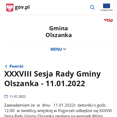
przejdź
gov.pl
do
wyszukiwar
Przejdź
do
Gmina
serwis
Olszanka
Biulety
Informa
Publicz
MENU
Gmina
Olszan
Powrót
XXXVIII Sesja Rady Gminy
Olszanka - 11.01.2022
11.01.2022
Zawiadamiam że w dniu 11.01.2022r. (wtorek) o godz.
12.00 w świetlicy wiejskiej w Pogorzeli odbędzie się XXXVIII
Sesja Rady Gminy Olszanka zwołana na wniosek Wójta