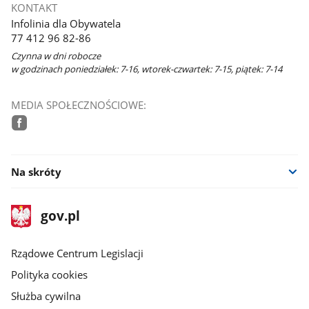
KONTAKT
Infolinia dla Obywatela
77 412 96 82-86
Czynna w dni robocze
w godzinach poniedziałek: 7-16, wtorek-czwartek: 7-15, piątek: 7-14
MEDIA SPOŁECZNOŚCIOWE:
facebook
Na skróty
stopka
Strona
gov.pl
gov.pl
główna
Rządowe Centrum Legislacji
Polityka cookies
Służba cywilna