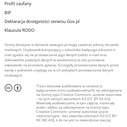
Profil zaufany
BIP
Deklaracja dostępności serwisu Gov.pl
Klauzula RODO
Strony dostępne w domenie www.gov.pl mogą zawierać adresy skrzynek
mailowych. Użytkownik korzystający z odnośnika będącego adresem e-
mail zgadza się na przetwarzanie jego danych (adres e-mail oraz
dobrowolnie podanych danych w wiadomości) w celu przesłania
odpowiedzi na przesłane pytania. Szczegóły przetwarzania danych przez
każdą z jednostek znajdują się w ich politykach przetwarzania danych
osobowych.
Treści tekstowe publikowane w serwisie (z
wyłączeniem treści audiowizualnych), są udostępniane
na licencji typu Creative Commons: uznanie autorstwa
- na tych samych warunkach 4.0 (CC BY-SA 4.0).
Materiały audiowizualne, w tym zdjęcia, materiały
audio i wideo, są udostępniane na licencji typu
Creative Commons: uznanie autorstwa użycie
niekomercyjne - bez utworów zależnych 4.0 (CC BY-
NC-ND 4.0), o ile nie jest to stwierdzone inaczej.