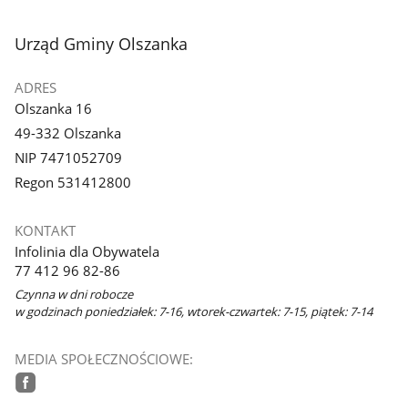
stopka
Urząd Gminy Olszanka
ADRES
Olszanka 16
49-332 Olszanka
NIP 7471052709
Regon 531412800
KONTAKT
Infolinia dla Obywatela
77 412 96 82-86
Czynna w dni robocze
w godzinach poniedziałek: 7-16, wtorek-czwartek: 7-15, piątek: 7-14
MEDIA SPOŁECZNOŚCIOWE:
facebook