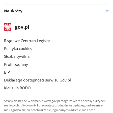
Na skróty
stopka
Strona
gov.pl
gov.pl
główna
Rządowe Centrum Legislacji
Polityka cookies
Służba cywilna
Profil zaufany
BIP
Deklaracja dostępności serwisu Gov.pl
Klauzula RODO
Strony dostępne w domenie www.gov.pl mogą zawierać adresy skrzynek
mailowych. Użytkownik korzystający z odnośnika będącego adresem e-
mail zgadza się na przetwarzanie jego danych (adres e-mail oraz