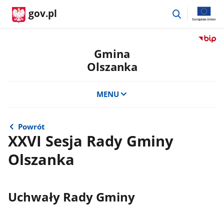
przejdź
gov.pl
do
wyszukiwar
Przejdź
do
Gmina
serwis
Olszanka
Biulety
Informa
Publicz
MENU
Gmina
Olszan
Powrót
XXVI Sesja Rady Gminy
Olszanka
Uchwały Rady Gminy