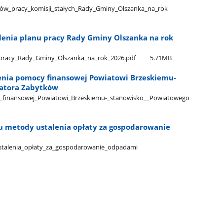
ów​_pracy​_komisji​_stałych​_Rady​_Gminy​_Olszanka​_na​_rok​
lenia planu pracy Rady Gminy Olszanka na rok
pracy​_Rady​_Gminy​_Olszanka​_na​_rok​_2026.pdf
5.71MB
enia pomocy finansowej Powiatowi Brzeskiemu-
atora Zabytków
​_finansowej​_Powiatowi​_Brzeskiemu-​_stanowisko​_​_Powiatowego​
u metody ustalenia opłaty za gospodarowanie
stalenia​_opłaty​_za​_gospodarowanie​_odpadami​