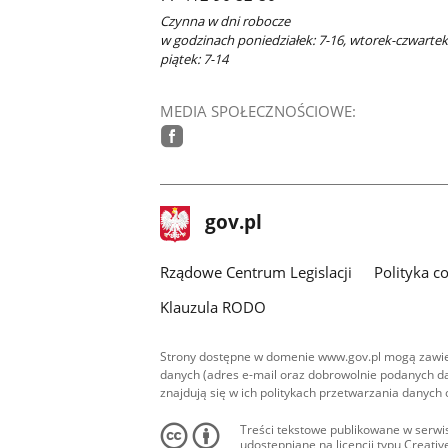
Czynna w dni robocze
w godzinach poniedziałek: 7-16, wtorek-czwartek:
piątek: 7-14
MEDIA SPOŁECZNOŚCIOWE:
facebook
stopka
Strona
gov.pl
gov.pl
główna
Rządowe Centrum Legislacji
Polityka c
Klauzula RODO
Strony dostępne w domenie www.gov.pl mogą zawier
danych (adres e-mail oraz dobrowolnie podanych da
znajdują się w ich politykach przetwarzania danych
Treści tekstowe publikowane w serwis
udostępniane na licencji typu Creat