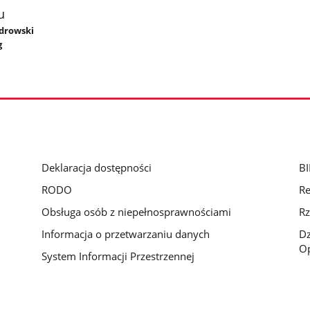
u
ndrowski
g
Deklaracja dostępności
BI
RODO
Re
Obsługa osób z niepełnosprawnościami
Rz
Informacja o przetwarzaniu danych
D
Op
System Informacji Przestrzennej