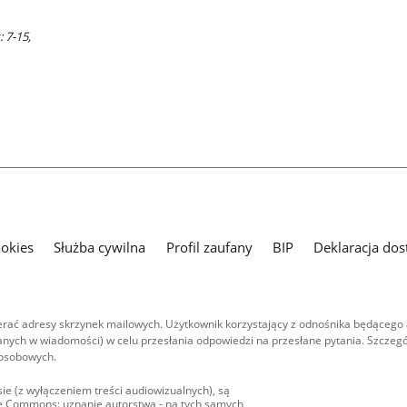
 7-15,
ookies
Służba cywilna
Profil zaufany
BIP
Deklaracja dos
ać adresy skrzynek mailowych. Użytkownik korzystający z odnośnika będącego 
nych w wiadomości) w celu przesłania odpowiedzi na przesłane pytania. Szczegó
 osobowych.
ie (z wyłączeniem treści audiowizualnych), są
ive Commons: uznanie autorstwa - na tych samych