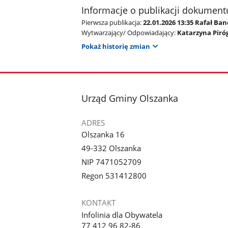
Informacje o publikacji dokument
Pierwsza publikacja:
22.01.2026 13:35 Rafał Ba
Wytwarzający/ Odpowiadający:
Katarzyna Piró
Pokaż historię zmian
stopka
Urząd Gminy Olszanka
ADRES
Olszanka 16
49-332 Olszanka
NIP 7471052709
Regon 531412800
KONTAKT
Infolinia dla Obywatela
77 412 96 82-86