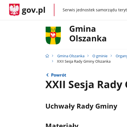
gov.pl
Serwis jednostek samorządu teryt
gov.pl
Gmina
Olszanka
Gmina Olszanka
O gminie
Organ
XXII Sesja Rady Gminy Olszanka
Powrót
XXII Sesja Rady
Uchwały Rady Gminy
Materiały