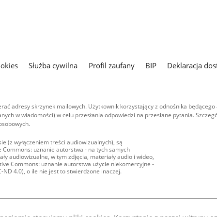
ookies
Służba cywilna
Profil zaufany
BIP
Deklaracja dos
ać adresy skrzynek mailowych. Użytkownik korzystający z odnośnika będącego 
nych w wiadomości) w celu przesłania odpowiedzi na przesłane pytania. Szczegó
 osobowych.
ie (z wyłączeniem treści audiowizualnych), są
ive Commons: uznanie autorstwa - na tych samych
ły audiowizualne, w tym zdjęcia, materiały audio i wideo,
eative Commons: uznanie autorstwa użycie niekomercyjne -
D 4.0), o ile nie jest to stwierdzone inaczej.