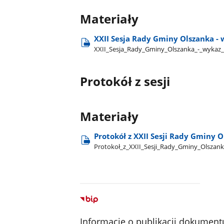
Materiały
XXII Sesja Rady Gminy Olszanka -
XXII​_Sesja​_Rady​_Gminy​_Olszanka​_-​_wykaz
Protokół z sesji
Materiały
Protokół z XXII Sesji Rady Gminy O
Protokoł​_z​_XXII​_Sesji​_Rady​_Gminy​_Olszan
Informacje o publikacji dokument