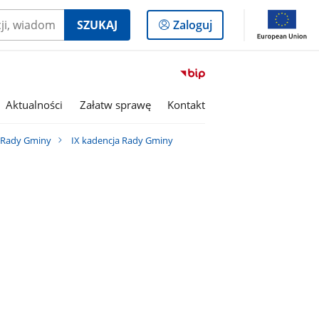
Logowanie
SZUKAJ
Zaloguj
do
panelu
Przejdź
do
serwisu
Aktualności
Załatw sprawę
Kontakt
Biuletyn
Informacji
i Rady Gminy
IX kadencja Rady Gminy
Publicznej
Gmina
Olszanka