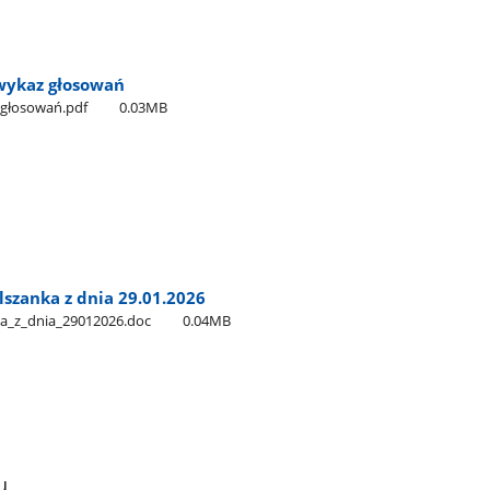
 wykaz głosowań
​_głosowań.pdf
0.03MB
lszanka z dnia 29.01.2026
ka​_z​_dnia​_29012026.doc
0.04MB
u