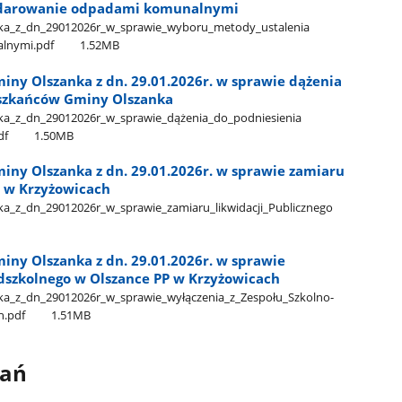
podarowanie odpadami komunalnymi
a​_z​_dn​_29012026r​_w​_sprawie​_wyboru​_metody​_ustalenia​
alnymi.pdf
1.52MB
iny Olszanka z dn. 29.01.2026r. w sprawie dążenia
eszkańców Gminy Olszanka
​_z​_dn​_29012026r​_w​_sprawie​_dążenia​_do​_podniesienia​
df
1.50MB
iny Olszanka z dn. 29.01.2026r. w sprawie zamiaru
a w Krzyżowicach
​_z​_dn​_29012026r​_w​_sprawie​_zamiaru​_likwidacji​_Publicznego​
iny Olszanka z dn. 29.01.2026r. w sprawie
edszkolnego w Olszance PP w Krzyżowicach
​_z​_dn​_29012026r​_w​_sprawie​_wyłączenia​_z​_Zespołu​_Szkolno-
h.pdf
1.51MB
wań