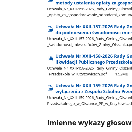
metody ustalenia opłaty za gos
Uchwała​_Nr​_XXII-156-2026​_Rady​_Gminy​_Olszank
_opłaty​_za​_gospodarowanie​_odpadami​_komun
Uchwała Nr XXII-157-2026 Rady Gm
do podniesienia świadomości mi
Uchwała​_Nr​_XXII-157-2026​_Rady​_Gminy​_Olszanka
_świadomości​_mieszkańców​_Gminy​_Olszanka.p
Uchwała Nr XXII-158-2026 Rady Gm
likwidacji Publicznego Przedszkol
Uchwała​_Nr​_XXII-158-2026​_Rady​_Gminy​_Olszanka
_Przedszkola​_w​_Krzyżowicach.pdf
1.52MB
Uchwała Nr XXII-159-2026 Rady Gm
wyłączenia z Zespołu Szkolno-Prz
Uchwała​_Nr​_XXII-159-2026​_Rady​_Gminy​_Olszanka
Przedszkolnego​_w​_Olszance​_PP​_w​_Krzyżowicac
Imienne wykazy głoso