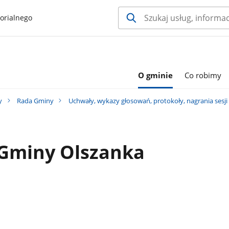
orialnego
O gminie
Co robimy
y
Rada Gminy
Uchwały, wykazy głosowań, protokoły, nagrania sesj
 Gminy Olszanka