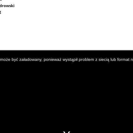
ndrowski
g