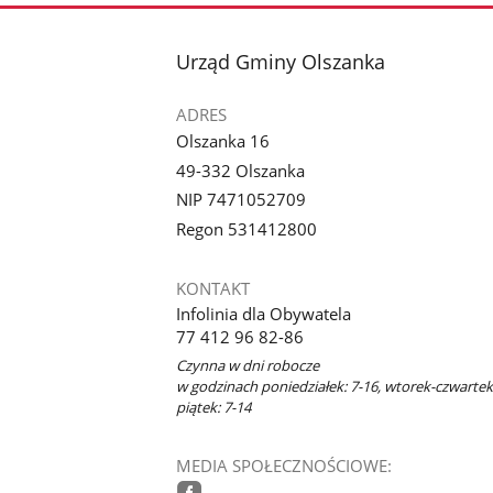
stopka
Urząd Gminy Olszanka
ADRES
Olszanka 16
49-332 Olszanka
NIP 7471052709
Regon 531412800
KONTAKT
Infolinia dla Obywatela
77 412 96 82-86
Czynna w dni robocze
w godzinach poniedziałek: 7-16, wtorek-czwartek:
piątek: 7-14
MEDIA SPOŁECZNOŚCIOWE: