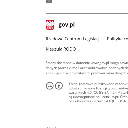
facebook
stopka
Strona
gov.pl
gov.pl
główna
Rządowe Centrum Legislacji
Polityka c
Klauzula RODO
Strony dostępne w domenie www.gov.pl mogą zawier
danych (adres e-mail oraz dobrowolnie podanych da
znajdują się w ich politykach przetwarzania danych
Treści tekstowe publikowane w serwis
udostępniane na licencji typu Creat
warunkach 4.0 (CC BY-SA 4.0). Materia
są udostępniane na licencji typu Cr
bez utworów zależnych 4.0 (CC BY-NC-N