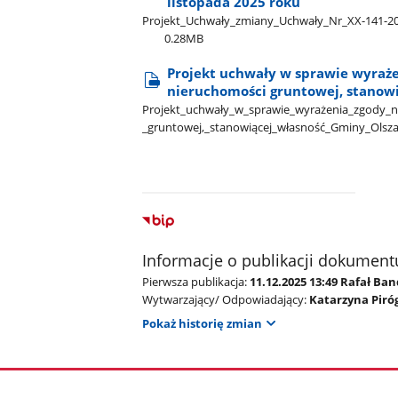
listopada 2025 roku
Projekt​_Uchwały​_zmiany​_Uchwały​_Nr​_XX-141-202
0.28MB
Projekt uchwały w sprawie wyraż
nieruchomości gruntowej, stanowia
Projekt​_uchwały​_w​_sprawie​_wyrażenia​_zgody​_n
_gruntowej,​_stanowiącej​_własność​_Gminy​_Olsza
Informacje o publikacji dokument
Pierwsza publikacja:
11.12.2025 13:49 Rafał Ba
Wytwarzający/ Odpowiadający:
Katarzyna Piró
Pokaż historię zmian