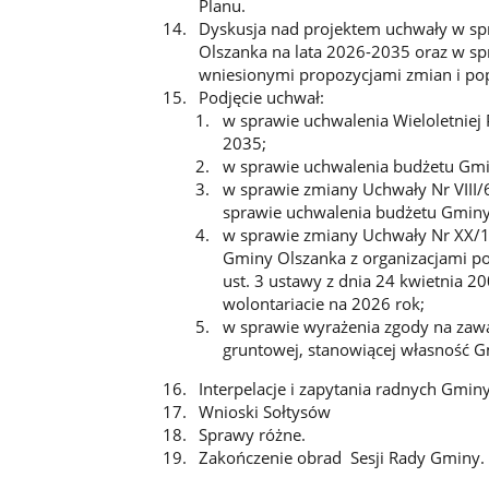
Planu.
Dyskusja nad projektem uchwały w sp
Olszanka na lata 2026-2035 oraz w s
wniesionymi propozycjami zmian i po
Podjęcie uchwał:
w sprawie uchwalenia Wieloletniej
2035;
w sprawie uchwalenia budżetu Gmi
w sprawie zmiany Uchwały Nr VIII
sprawie uchwalenia budżetu Gminy
w sprawie zmiany Uchwały Nr XX/
Gminy Olszanka z organizacjami p
ust. 3 ustawy z dnia 24 kwietnia 20
wolontariacie na 2026 rok;
w sprawie wyrażenia zgody na zaw
gruntowej, stanowiącej własność Gm
Interpelacje i zapytania radnych Gmin
Wnioski Sołtysów
Sprawy różne.
Zakończenie obrad Sesji Rady Gminy.