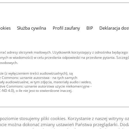
ookies
Służba cywilna
Profil zaufany
BIP
Deklaracja dos
ać adresy skrzynek mailowych. Użytkownik korzystający z odnośnika będącego 
nych w wiadomości) w celu przesłania odpowiedzi na przesłane pytania. Szczegó
 osobowych.
ie (z wyłączeniem treści audiowizualnych), są
ive Commons: uznanie autorstwa - na tych samych
ły audiowizualne, w tym zdjęcia, materiały audio i wideo,
eative Commons: uznanie autorstwa użycie niekomercyjne -
D 4.0), o ile nie jest to stwierdzone inaczej.
oziomie stosujemy pliki cookies. Korzystanie z naszej witryny 
e można dokonać zmiany ustawień Państwa przeglądarki. Dodat