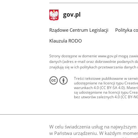
stopka
Strona
gov.pl
gov.pl
główna
Rządowe Centrum Legislacji
Polityka c
Klauzula RODO
Strony dostępne w domenie www.gov.pl mogą zawier
danych (adres e-mail oraz dobrowolnie podanych da
znajdują się w ich politykach przetwarzania danych
Treści tekstowe publikowane w serwis
udostępniane na licencji typu Creat
warunkach 4.0 (CC BY-SA 4.0). Materia
są udostępniane na licencji typu Cr
bez utworów zależnych 4.0 (CC BY-NC-N
W celu świadczenia usług na najwyższym p
w Państwa urządzeniu. W każdym momenci