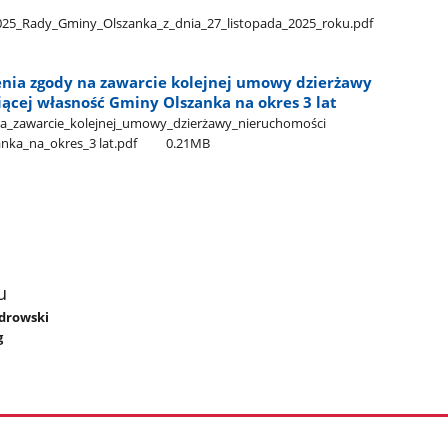
5​_Rady​_Gminy​_Olszanka​_z​_dnia​_27​_listopada​_2025​_roku.pdf
enia zgody na zawarcie kolejnej umowy dzierżawy
̨cej własność Gminy Olszanka na okres 3 lat
a​_zawarcie​_kolejnej​_umowy​_dzierżawy​_nieruchomości​
nka​_na​_okres​_3 lat.pdf
0.21MB
u
ndrowski
g