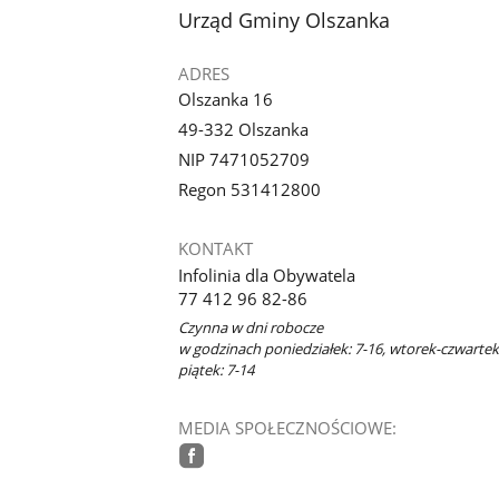
stopka
Urząd Gminy Olszanka
ADRES
Olszanka 16
49-332 Olszanka
NIP 7471052709
Regon 531412800
KONTAKT
Infolinia dla Obywatela
77 412 96 82-86
Czynna w dni robocze
w godzinach poniedziałek: 7-16, wtorek-czwartek:
piątek: 7-14
MEDIA SPOŁECZNOŚCIOWE:
facebook