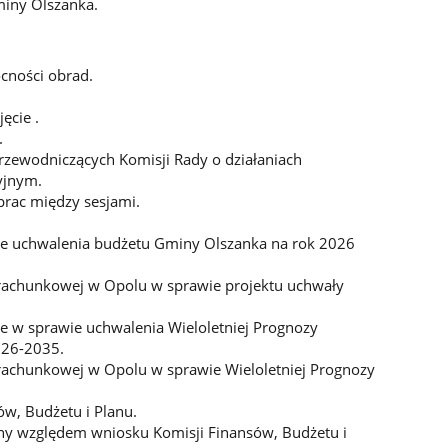
miny Olszanka.
cności obrad.
ęcie .
.
rzewodniczących Komisji Rady o działaniach
yjnym.
rac między sesjami.
.
ie uchwalenia budżetu Gminy Olszanka na rok 2026
brachunkowej w Opolu w sprawie projektu uchwały
e w sprawie uchwalenia Wieloletniej Prognozy
026-2035.
brachunkowej w Opolu w sprawie Wieloletniej Prognozy
ów, Budżetu i Planu.
ny względem wniosku Komisji Finansów, Budżetu i