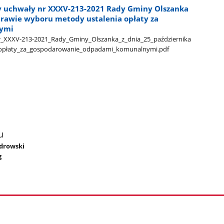
y uchwały nr XXXV-213-2021 Rady Gminy Olszanka
sprawie wyboru metody ustalenia opłaty za
ymi
​_XXXV-213-2021​_Rady​_Gminy​_Olszanka​_z​_dnia​_25​_października​
a​_opłaty​_za​_gospodarowanie​_odpadami​_komunalnymi.pdf
u
ndrowski
g