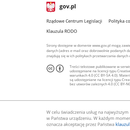
stopka
Strona
gov.pl
gov.pl
główna
Rządowe Centrum Legislacji
Polityka c
Klauzula RODO
Strony dostępne w domenie www.gov.pl mogą zawier
danych (adres e-mail oraz dobrowolnie podanych da
znajdują się w ich politykach przetwarzania danych
Treści tekstowe publikowane w serwis
udostępniane na licencji typu Creat
warunkach 4.0 (CC BY-SA 4.0). Materia
są udostępniane na licencji typu Cr
bez utworów zależnych 4.0 (CC BY-NC-N
W celu świadczenia usług na najwyższym p
w Państwa urządzeniu. W każdym momenci
oznacza akceptację przez Państwa
klauzu