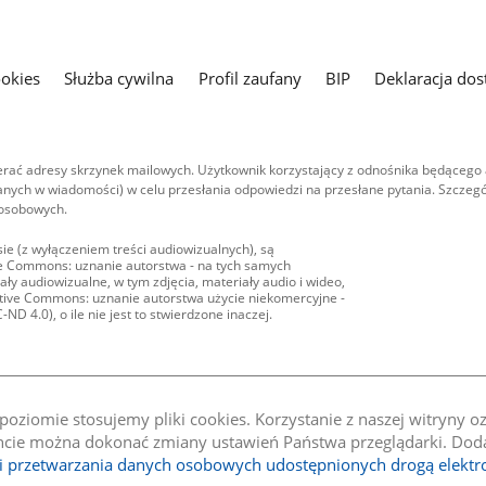
ookies
Służba cywilna
Profil zaufany
BIP
Deklaracja dos
ać adresy skrzynek mailowych. Użytkownik korzystający z odnośnika będącego 
nych w wiadomości) w celu przesłania odpowiedzi na przesłane pytania. Szczegó
 osobowych.
ie (z wyłączeniem treści audiowizualnych), są
ive Commons: uznanie autorstwa - na tych samych
ły audiowizualne, w tym zdjęcia, materiały audio i wideo,
eative Commons: uznanie autorstwa użycie niekomercyjne -
D 4.0), o ile nie jest to stwierdzone inaczej.
oziomie stosujemy pliki cookies. Korzystanie z naszej witryny 
e można dokonać zmiany ustawień Państwa przeglądarki. Dodat
li przetwarzania danych osobowych udostępnionych drogą elektr