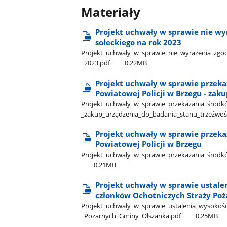
Materiały
Projekt uchwały w sprawie nie w
sołeckiego na rok 2023
Projekt​_uchwały​_w​_sprawie​_nie​_wyrażenia​_zgo
_2023.pdf
0.22MB
Projekt uchwały w sprawie przek
Powiatowej Policji w Brzegu - zak
Projekt​_uchwały​_w​_sprawie​_przekazania​_środkó
_zakup​_urządzenia​_do​_badania​_stanu​_trzeźwoś
Projekt uchwały w sprawie przek
Powiatowej Policji w Brzegu
Projekt​_uchwały​_w​_sprawie​_przekazania​_środk
0.21MB
Projekt uchwały w sprawie ustale
członków Ochotniczych Straży Po
Projekt​_uchwały​_w​_sprawie​_ustalenia​_wysokośc
_Pożarnych​_Gminy​_Olszanka.pdf
0.25MB