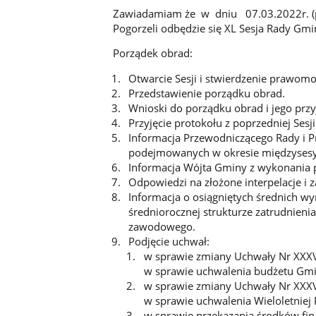
Zawiadamiam że w dniu 07.03.2022r. (pon
Pogorzeli odbędzie się XL Sesja Rady Gmi
Porządek obrad:
Otwarcie Sesji i stwierdzenie prawomo
Przedstawienie porządku obrad.
Wnioski do porządku obrad i jego przy
Przyjęcie protokołu z poprzedniej Sesji
Informacja Przewodniczącego Rady i P
podejmowanych w okresie międzyses
Informacja Wójta Gminy z wykonania p
Odpowiedzi na złożone interpelacje i 
Informacja o osiągniętych średnich w
średniorocznej strukturze zatrudnieni
zawodowego.
Podjęcie uchwał:
w sprawie zmiany Uchwały Nr XXXV
w sprawie uchwalenia budżetu Gmi
w sprawie zmiany Uchwały Nr XXXV
w sprawie uchwalenia Wieloletniej
w sprawie przekazania środków fin