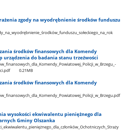
yrażenia zgody na wyodrębnienie środków funduszu
dy​_na​_wyodrębnienie​_środków​_funduszu​_sołeckiego​_na​_rok​
azania środków finansowych dla Komendy
up urządzenia do badania stanu trzeźwości
w​_finansowych​_dla​_Komendy​_Powiatowej​_Policji​_w​_Brzegu​_-​
ci.pdf
0.21MB
azania środków finansowych dla Komendy
ów​_finansowych​_dla​_Komendy​_Powiatowej​_Policji​_w​_Brzegu.pdf
nia wysokości ekwiwalentu pieniężnego dla
żarnych Gminy Olszanka
i​_ekwiwalentu​_pieniężnego​_dla​_członków​_Ochotniczych​_Straży​