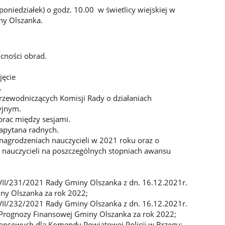
iedziałek) o godz. 10.00 w świetlicy wiejskiej w
ny Olszanka.
cności obrad.
jęcie
.
rzewodniczących Komisji Rady o działaniach
yjnym.
rac między sesjami.
zapytana radnych.
ynagrodzeniach nauczycieli w 2021 roku oraz o
a nauczycieli na poszczególnych stopniach awansu
II/231/2021 Rady Gminy Olszanka z dn. 16.12.2021r.
ny Olszanka za rok 2022;
II/232/2021 Rady Gminy Olszanka z dn. 16.12.2021r.
 Prognozy Finansowej Gminy Olszanka za rok 2022;
ansowych dla Komendy Powiatowej Policji w Brzegu;