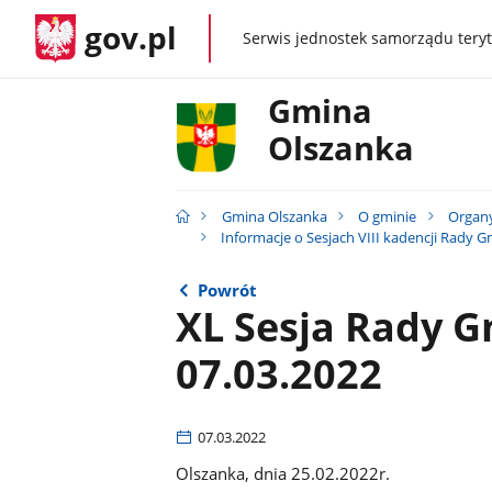
gov.pl
Serwis jednostek samorządu teryt
gov.pl
Gmina
Olszanka
Gmina Olszanka
O gminie
Organ
Informacje o Sesjach VIII kadencji Rady 
Powrót
XL Sesja Rady G
07.03.2022
07.03.2022
Olszanka, dnia 25.02.2022r.