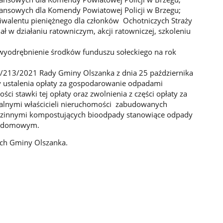
ansowych dla Komendy Powiatowej Policji w Brzegu;
iwalentu pieniężnego dla członków Ochotniczych Straży
 w działaniu ratowniczym, akcji ratowniczej, szkoleniu
wyodrębnienie środków funduszu sołeckiego na rok
/213/2021 Rady Gminy Olszanka z dnia 25 października
ustalenia opłaty za gospodarowanie odpadami
i stawki tej opłaty oraz zwolnienia z części opłaty za
nymi właścicieli nieruchomości zabudowanych
zinnymi kompostujących bioodpady stanowiące odpady
zydomowym.
ych Gminy Olszanka.