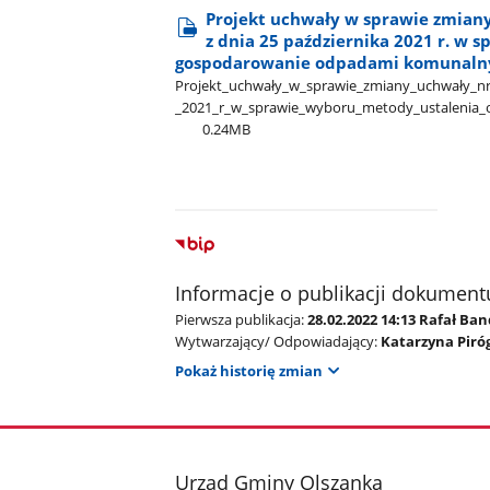
Projekt uchwały w sprawie zmian
z dnia 25 października 2021 r. w 
gospodarowanie odpadami komunaln
Projekt​_uchwały​_w​_sprawie​_zmiany​_uchwały​_nr
_2021​_r​_w​_sprawie​_wyboru​_metody​_ustaleni
0.24MB
Informacje o publikacji dokument
Pierwsza publikacja:
28.02.2022 14:13 Rafał Ba
Wytwarzający/ Odpowiadający:
Katarzyna Piró
Pokaż historię zmian
stopka
Urząd Gminy Olszanka