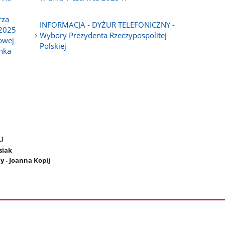
rza
INFORMACJA - DYŻUR TELEFONICZNY -
 2025
Wybory Prezydenta Rzeczypospolitej
owej
Polskiej
nka
u
siak
 - Joanna Kopij