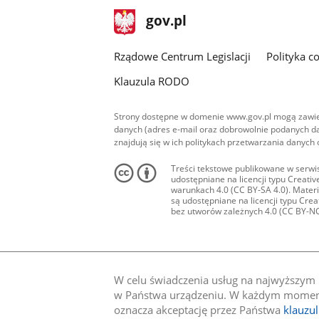
stopka
Strona
gov.pl
gov.pl
główna
Rządowe Centrum Legislacji
Polityka c
Klauzula RODO
Strony dostępne w domenie www.gov.pl mogą zawier
danych (adres e-mail oraz dobrowolnie podanych da
znajdują się w ich politykach przetwarzania danych
Treści tekstowe publikowane w serwis
udostępniane na licencji typu Creat
warunkach 4.0 (CC BY-SA 4.0). Materia
są udostępniane na licencji typu Cr
bez utworów zależnych 4.0 (CC BY-NC-N
W celu świadczenia usług na najwyższym p
w Państwa urządzeniu. W każdym momenci
oznacza akceptację przez Państwa
klauzu