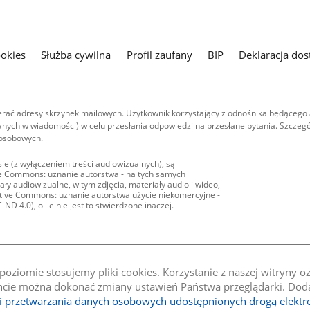
ookies
Służba cywilna
Profil zaufany
BIP
Deklaracja dos
ać adresy skrzynek mailowych. Użytkownik korzystający z odnośnika będącego 
nych w wiadomości) w celu przesłania odpowiedzi na przesłane pytania. Szczegó
 osobowych.
ie (z wyłączeniem treści audiowizualnych), są
ive Commons: uznanie autorstwa - na tych samych
ły audiowizualne, w tym zdjęcia, materiały audio i wideo,
eative Commons: uznanie autorstwa użycie niekomercyjne -
D 4.0), o ile nie jest to stwierdzone inaczej.
oziomie stosujemy pliki cookies. Korzystanie z naszej witryny 
e można dokonać zmiany ustawień Państwa przeglądarki. Dodat
li przetwarzania danych osobowych udostępnionych drogą elektr