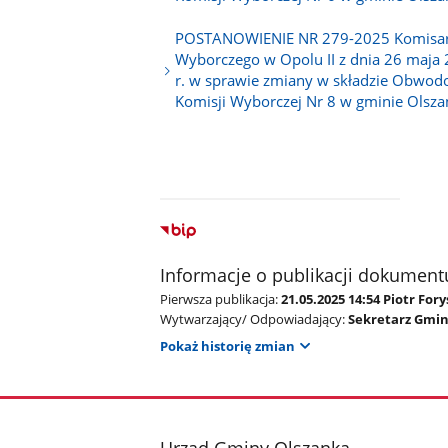
POSTANOWIENIE NR 279-2025 Komisa
Wyborczego w Opolu II z dnia 26 maja
r. w sprawie zmiany w składzie Obwod
Komisji Wyborczej Nr 8 w gminie Olsza
Informacje o publikacji dokument
Pierwsza publikacja:
21.05.2025 14:54 Piotr Fory
Wytwarzający/ Odpowiadający:
Sekretarz Gminy
Pokaż historię zmian
stopka
Urząd Gminy Olszanka