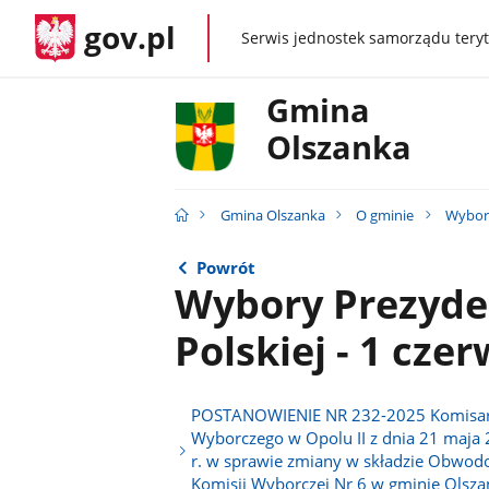
gov.pl
Serwis jednostek samorządu teryt
gov.pl
Gmina
Olszanka
Gmina Olszanka
O gminie
Wybor
Powrót
Wybory Prezyde
Polskiej - 1 czer
POSTANOWIENIE NR 232-2025 Komisa
Wyborczego w Opolu II z dnia 21 maja
r. w sprawie zmiany w składzie Obwod
Komisji Wyborczej Nr 6 w gminie Olsza