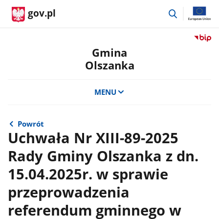
przejdź
gov.pl
do
wyszukiwar
Przejdź
do
Gmina
serwis
Olszanka
Biulety
Informa
Publicz
MENU
Gmina
Olszan
Powrót
Uchwała Nr XIII-89-2025
Rady Gminy Olszanka z dn.
15.04.2025r. w sprawie
przeprowadzenia
referendum gminnego w