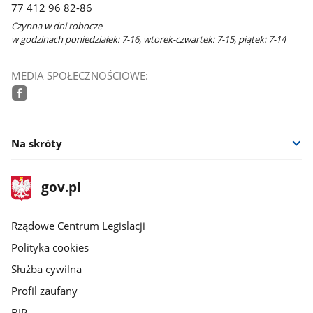
77 412 96 82-86
Czynna w dni robocze
w godzinach poniedziałek: 7-16, wtorek-czwartek: 7-15, piątek: 7-14
MEDIA SPOŁECZNOŚCIOWE:
facebook
Na skróty
stopka
Strona
gov.pl
gov.pl
główna
Rządowe Centrum Legislacji
Polityka cookies
Służba cywilna
Profil zaufany
BIP