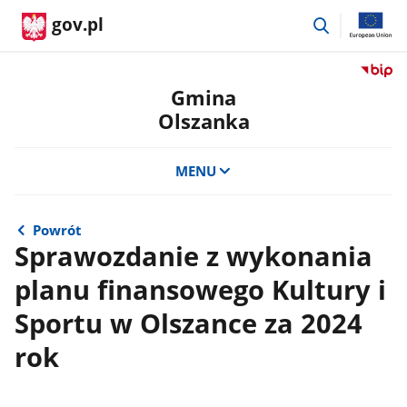
przejdź
gov.pl
do
wyszukiwar
Przejdź
do
Gmina
serwis
Olszanka
Biulety
Informa
Publicz
MENU
Gmina
Olszan
Powrót
Sprawozdanie z wykonania
planu finansowego Kultury i
Sportu w Olszance za 2024
rok