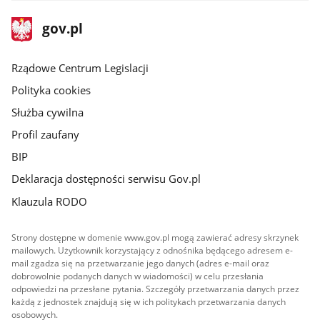
stopka
Strona
gov.pl
gov.pl
główna
Rządowe Centrum Legislacji
Polityka cookies
Służba cywilna
Profil zaufany
BIP
Deklaracja dostępności serwisu Gov.pl
Klauzula RODO
Strony dostępne w domenie www.gov.pl mogą zawierać adresy skrzynek
mailowych. Użytkownik korzystający z odnośnika będącego adresem e-
mail zgadza się na przetwarzanie jego danych (adres e-mail oraz
dobrowolnie podanych danych w wiadomości) w celu przesłania
odpowiedzi na przesłane pytania. Szczegóły przetwarzania danych przez
każdą z jednostek znajdują się w ich politykach przetwarzania danych
osobowych.