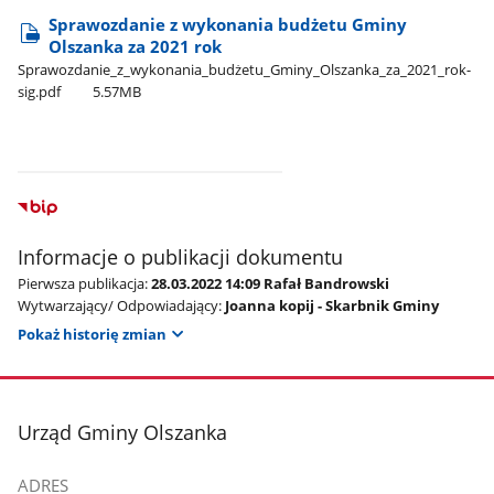
Sprawozdanie z wykonania budżetu Gminy
Olszanka za 2021 rok
Sprawozdanie​_z​_wykonania​_budżetu​_Gminy​_Olszanka​_za​_2021​_rok-
sig.pdf
5.57MB
Informacje o publikacji dokumentu
Pierwsza publikacja:
28.03.2022 14:09 Rafał Bandrowski
Wytwarzający/ Odpowiadający:
Joanna kopij - Skarbnik Gminy
Pokaż historię zmian
stopka
Urząd Gminy Olszanka
ADRES