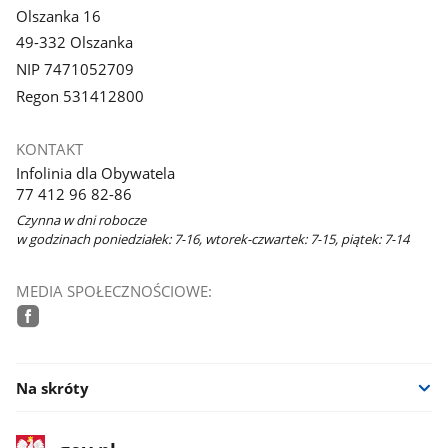
Olszanka 16
49-332 Olszanka
NIP 7471052709
Regon 531412800
KONTAKT
Infolinia dla Obywatela
77 412 96 82-86
Czynna w dni robocze
w godzinach poniedziałek: 7-16, wtorek-czwartek: 7-15, piątek: 7-14
MEDIA SPOŁECZNOŚCIOWE:
facebook
Na skróty
stopka
Strona