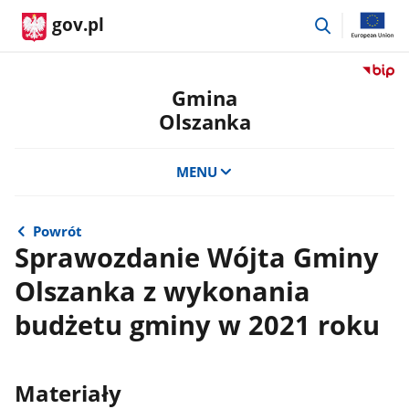
przejdź
gov.pl
do
wyszukiwar
Przejdź
do
Gmina
serwis
Olszanka
Biulety
Informa
Publicz
MENU
Gmina
Olszan
Powrót
Sprawozdanie Wójta Gminy
Olszanka z wykonania
budżetu gminy w 2021 roku
Materiały