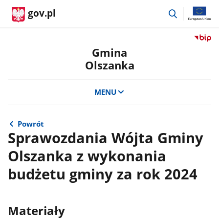
przejdź
gov.pl
do
wyszukiwar
Przejdź
do
Gmina
serwis
Olszanka
Biulety
Informa
Publicz
MENU
Gmina
Olszan
Powrót
Sprawozdania Wójta Gminy
Olszanka z wykonania
budżetu gminy za rok 2024
Materiały