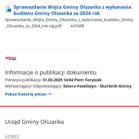
Sprawozdanie Wójta Gminy Olszanka z wykonania
budżetu Gminy Olszanka za 2024 rok
Sprawozdanie​_Wójta​_Gminy​_Olszanka​_z​_wykonania​_budżetu​_Gminy​
_Olszanka​_za​_2024​_rok-sig.pdf
4.01MB
Informacje o publikacji dokumentu
Pierwsza publikacja:
31.03.2025 14:04 Piotr Forysiak
Wytwarzający/ Odpowiadający:
Estera Pawliszyn - Skarbnik Gminy
Pokaż historię zmian
stopka
Urząd Gminy Olszanka
ADRES