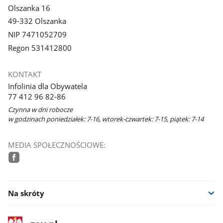
Olszanka 16
49-332 Olszanka
NIP 7471052709
Regon 531412800
KONTAKT
Infolinia dla Obywatela
77 412 96 82-86
Czynna w dni robocze
w godzinach poniedziałek: 7-16, wtorek-czwartek: 7-15, piątek: 7-14
MEDIA SPOŁECZNOŚCIOWE:
facebook
Na skróty
stopka
Strona