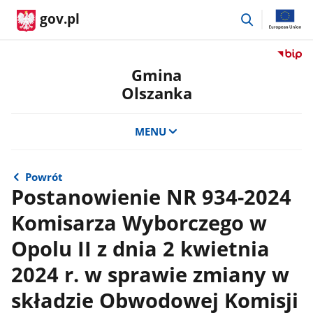
przejdź
gov.pl
do
wyszukiwar
Przejdź
do
Gmina
serwis
Olszanka
Biulety
Informa
Publicz
MENU
Gmina
Olszan
Powrót
Postanowienie NR 934-2024
Komisarza Wyborczego w
Opolu II z dnia 2 kwietnia
2024 r. w sprawie zmiany w
składzie Obwodowej Komisji