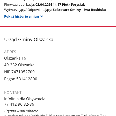
Pierwsza publikacja:
02.04.2024 14:17 Piotr Forysiak
Wytwarzający/ Odpowiadający:
Sekretarz Gminy - Ewa Rosińska
Pokaż historię zmian
stopka
Urząd Gminy Olszanka
ADRES
Olszanka 16
49-332 Olszanka
NIP 7471052709
Regon 531412800
KONTAKT
Infolinia dla Obywatela
77 412 96 82-86
Czynna w dni robocze
w godzinach poniedziałek: 7-16, wtorek-czwartek: 7-15, piątek: 7-14