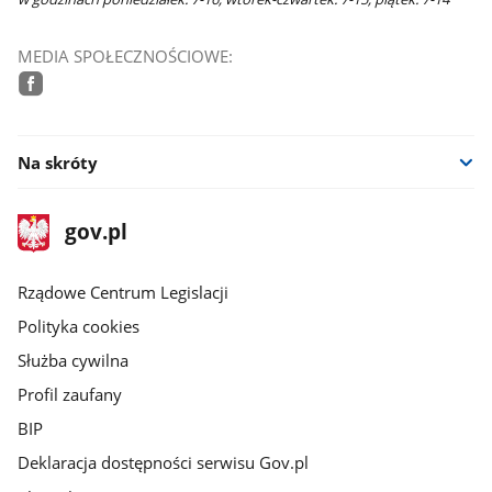
MEDIA SPOŁECZNOŚCIOWE:
facebook
Na skróty
stopka
Strona
gov.pl
gov.pl
główna
Rządowe Centrum Legislacji
Polityka cookies
Służba cywilna
Profil zaufany
BIP
Deklaracja dostępności serwisu Gov.pl