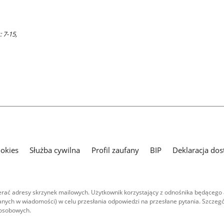
 7-15,
ookies
Służba cywilna
Profil zaufany
BIP
Deklaracja dos
ać adresy skrzynek mailowych. Użytkownik korzystający z odnośnika będącego 
nych w wiadomości) w celu przesłania odpowiedzi na przesłane pytania. Szczegó
 osobowych.