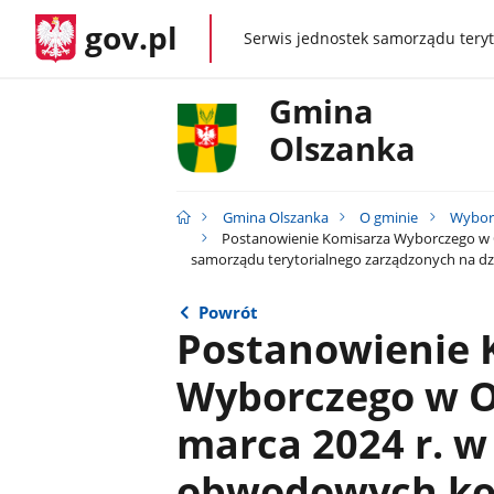
gov.pl
Serwis jednostek samorządu teryt
gov.pl
Gmina
Olszanka
Gmina Olszanka
O gminie
Wybor
Postanowienie Komisarza Wyborczego w O
samorządu terytorialnego zarządzonych na dzi
Powrót
Postanowienie 
Wyborczego w Op
marca 2024 r. w
obwodowych kom