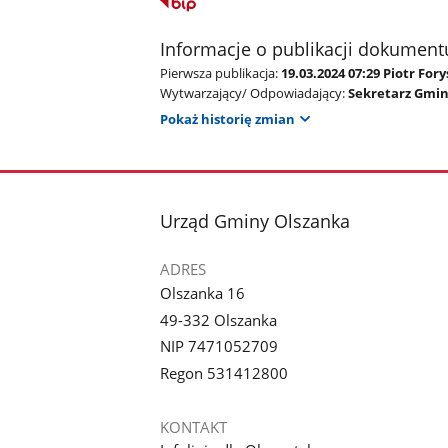
Informacje o publikacji dokument
Pierwsza publikacja:
19.03.2024 07:29 Piotr Fory
Wytwarzający/ Odpowiadający:
Sekretarz Gmin
Pokaż historię zmian
stopka
Urząd Gminy Olszanka
ADRES
Olszanka 16
49-332 Olszanka
NIP 7471052709
Regon 531412800
KONTAKT