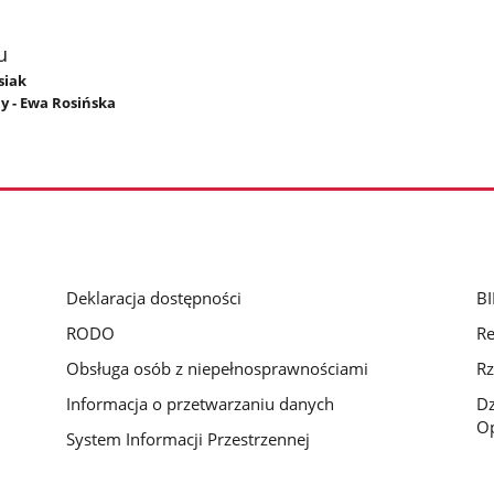
u
siak
y - Ewa Rosińska
Deklaracja dostępności
BI
RODO
Re
Obsługa osób z niepełnosprawnościami
Rz
Informacja o przetwarzaniu danych
D
Op
System Informacji Przestrzennej