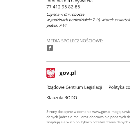
Infolinia dla Obywatela
77 412 96 82-86
Czynna w dni robocze
w godzinach poniedziałek: 7-16, wtorek-czwartek:
piątek: 7-14
MEDIA SPOŁECZNOŚCIOWE:
facebook
stopka
Strona
gov.pl
gov.pl
główna
Rządowe Centrum Legislacji
Polityka c
Klauzula RODO
Strony dostępne w domenie www.gov.pl mogą zawier
danych (adres e-mail oraz dobrowolnie podanych da
znajdują się w ich politykach przetwarzania danych