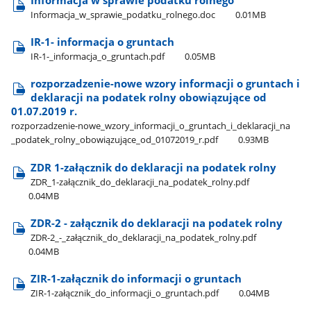
Informacja​_w​_sprawie​_podatku​_rolnego.doc
0.01MB
IR-1- informacja o gruntach
IR-1-​_informacja​_o​_gruntach.pdf
0.05MB
rozporzadzenie-nowe wzory informacji o gruntach i
deklaracji na podatek rolny obowiązujące od
01.07.2019 r.
rozporzadzenie-nowe​_wzory​_informacji​_o​_gruntach​_i​_deklaracji​_na​
_podatek​_rolny​_obowiązujące​_od​_01072019​_r.pdf
0.93MB
ZDR 1-załącznik do deklaracji na podatek rolny
ZDR​_1-załącznik​_do​_deklaracji​_na​_podatek​_rolny.pdf
0.04MB
ZDR-2 - załącznik do deklaracji na podatek rolny
ZDR-2​_-​_załącznik​_do​_deklaracji​_na​_podatek​_rolny.pdf
0.04MB
ZIR-1-załącznik do informacji o gruntach
ZIR-1-załącznik​_do​_informacji​_o​_gruntach.pdf
0.04MB