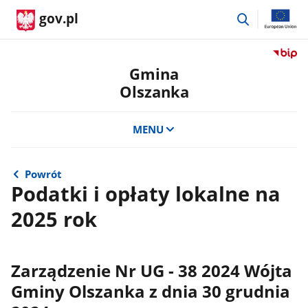
przejdź
gov.pl
do
wyszukiwar
Przejdź
do
Gmina
serwis
Olszanka
Biulety
Informa
Publicz
MENU
Gmina
Olszan
Powrót
Podatki i opłaty lokalne na
2025 rok
Zarządzenie Nr UG - 38 2024 Wójta
Gminy Olszanka z dnia 30 grudnia