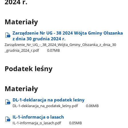
2024 r.
Materiały
Zarządzenie Nr UG - 38 2024 Wójta Gminy Olszanka
z dnia 30 grudnia 2024 r.
Zarządzenie​_Nr​_UG​_-​_38​_2024​_Wójta​_Gminy​_Olszanka​_z​_dnia​_30​
_grudnia​_2024​_r.pdf
0.07MB
Podatek leśny
Materiały
DL-1-deklaracja na podatek leśny
DL-1-deklaracja​_na​_podatek​_leśny.pdf
0.06MB
IL-1-informacja o lasach
IL-1-informacja​_o​_lasach.pdf
0.05MB