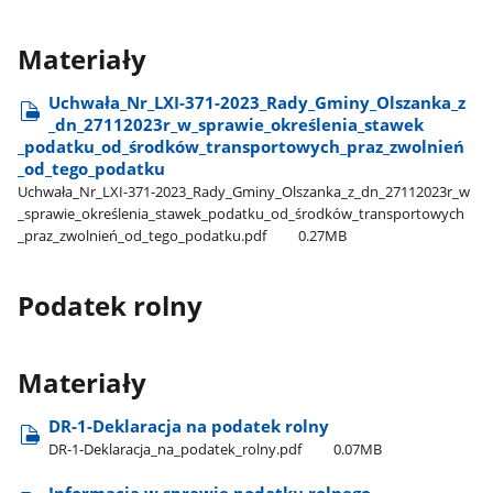
Materiały
Uchwała​_Nr​_LXI-371-2023​_Rady​_Gminy​_Olszanka​_z​
_dn​_27112023r​_w​_sprawie​_określenia​_stawek​
_podatku​_od​_środków​_transportowych​_praz​_zwolnień​
_od​_tego​_podatku
Uchwała​_Nr​_LXI-371-2023​_Rady​_Gminy​_Olszanka​_z​_dn​_27112023r​_w​
_sprawie​_określenia​_stawek​_podatku​_od​_środków​_transportowych​
_praz​_zwolnień​_od​_tego​_podatku.pdf
0.27MB
Podatek rolny
Materiały
DR-1-Deklaracja na podatek rolny
DR-1-Deklaracja​_na​_podatek​_rolny.pdf
0.07MB
Informacja w sprawie podatku rolnego