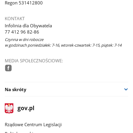
Regon 531412800
KONTAKT
Infolinia dla Obywatela
77 412 96 82-86
Czynna w dni robocze
w godzinach poniedziałek: 7-16, wtorek-czwartek: 7-15, piątek: 7-14
MEDIA SPOŁECZNOŚCIOWE:
facebook
Na skróty
stopka
Strona
gov.pl
gov.pl
główna
Rządowe Centrum Legislacji