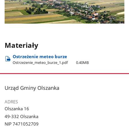
Materiały
Ostrzeżenie meteo burze
Ostrzeżenie​_meteo​_burze​_1.pdf
0.40MB
stopka
Urząd Gminy Olszanka
ADRES
Olszanka 16
49-332 Olszanka
NIP 7471052709