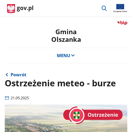
przejdź
gov.pl
do
wyszukiwar
Przejdź
do
Gmina
serwis
Olszanka
Biulety
Informa
Publicz
MENU
Gmina
Olszan
Powrót
Ostrzeżenie meteo - burze
21.05.2025