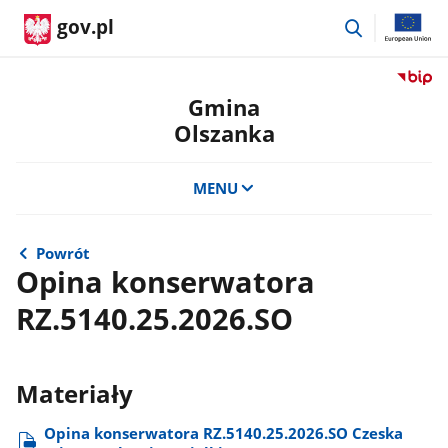
przejdź
gov.pl
do
wyszukiwar
Przejdź
do
Gmina
serwis
Olszanka
Biulety
Informa
Publicz
MENU
Gmina
Olszan
Powrót
Opina konserwatora
RZ.5140.25.2026.SO
Materiały
Opina konserwatora RZ.5140.25.2026.SO Czeska