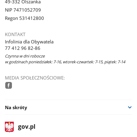
49-332 Olszanka
NIP 7471052709
Regon 531412800
KONTAKT
Infolinia dla Obywatela
77 412 96 82-86
Czynna w dni robocze
w godzinach poniedziałek: 7-16, wtorek-czwartek: 7-15, piątek: 7-14
MEDIA SPOŁECZNOŚCIOWE:
facebook
Na skróty
stopka
Strona
gov.pl
gov.pl
główna