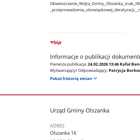
Obwieszczenie​_Wójta​_Gminy​_Olszanka​_znak​_IRi
_przeprowadzenia​_obowiązkowej​_deratyzacji​_​_n
Informacje o publikacji dokument
Pierwsza publikacja:
24.02.2026 13:46 Rafał Ba
Wytwarzający/ Odpowiadający:
Patrycja Bork
Pokaż historię zmian
stopka
Urząd Gminy Olszanka
ADRES
Olszanka 16