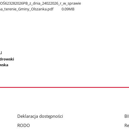
OŚ623282026PB​_z​_dnia​_24022026​_r​_w​_sprawie​
a​_terenie​_Gminy​_Olszanka.pdf
0.09MB
u
ndrowski
owska
Deklaracja dostępności
BI
RODO
Re