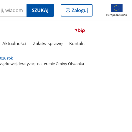
Logowanie
SZUKAJ
Zaloguj
do
panelu
Przejdź
do
serwisu
Aktualności
Załatw sprawę
Kontakt
Biuletyn
Informacji
026 rok
Publicznej
iązkowej deratyzacji na terenie Gminy Olszanka
Gmina
Olszanka