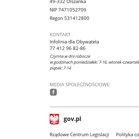
49-332 Olszanka
NIP 7471052709
Regon 531412800
KONTAKT
Infolinia dla Obywatela
77 412 96 82-86
Czynna w dni robocze
w godzinach poniedziałek: 7-16, wtorek-czwartek:
piątek: 7-14
MEDIA SPOŁECZNOŚCIOWE:
facebook
stopka
Strona
gov.pl
gov.pl
główna
Rządowe Centrum Legislacji
Polityka c