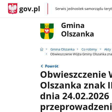
gov.pl
Serwis jednostek samorządu teryt
gov.pl
Gmina
Olszanka
Gmina Olszanka
Co robimy
Akty
Obwieszczenie Wójta Gminy Olszanka znak 
Powrót
Obwieszczenie 
Olszanka znak I
dnia 24.02.2026 
przeprowadzeni