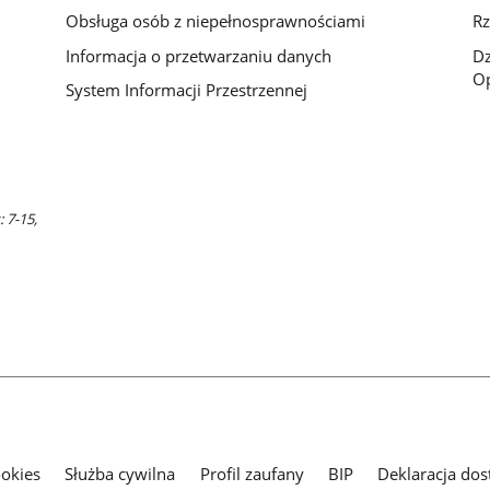
Obsługa osób z niepełnosprawnościami
Rz
Informacja o przetwarzaniu danych
D
Op
System Informacji Przestrzennej
 7-15,
ookies
Służba cywilna
Profil zaufany
BIP
Deklaracja dos