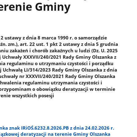
terenie Gminy
kt 2 ustawy z dnia 8 marca 1990 r. o samorządzie
źn. zm.), art. 22 ust. 1 pkt 2 ustawy z dnia 5 grudnia
niu zakażeń i chorób zakaźnych u ludzi (Dz. U. 2025
ętej Uchwały XXXVII/240/2021 Rady Gminy Olszanka z
nia regulaminu o utrzymaniu czystości i porządku
j Uchwałą LI/314/2023 Rady Gminy Olszanka z dnia
y uchwały nr XXXVII/240/2021 Rady Gminy Olszanka
chwalenia regulaminu utrzymania czystości i
przypominam o obowiązku deratyzacji w terminie
renie wszystkich posesji
a znak IRiOŚ.6232.8.2026.PB z dnia 24.02.2026 r.
ązkowej deratyzacji na terenie Gminy Olszanka