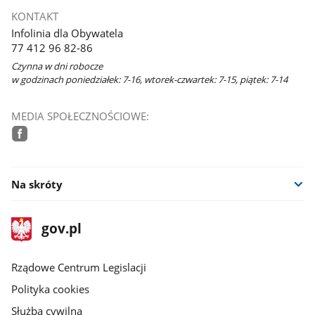
KONTAKT
Infolinia dla Obywatela
77 412 96 82-86
Czynna w dni robocze
w godzinach poniedziałek: 7-16, wtorek-czwartek: 7-15, piątek: 7-14
MEDIA SPOŁECZNOŚCIOWE:
facebook
Na skróty
stopka
Strona
gov.pl
gov.pl
główna
Rządowe Centrum Legislacji
Polityka cookies
Służba cywilna