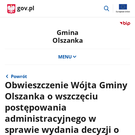
przejdź
gov.pl
do
wyszukiwar
Przejdź
do
Gmina
serwis
Olszanka
Biulety
Informa
Publicz
MENU
Gmina
Olszan
Powrót
Obwieszczenie Wójta Gminy
Olszanka o wszczęciu
postępowania
administracyjnego w
sprawie wydania decyzji o