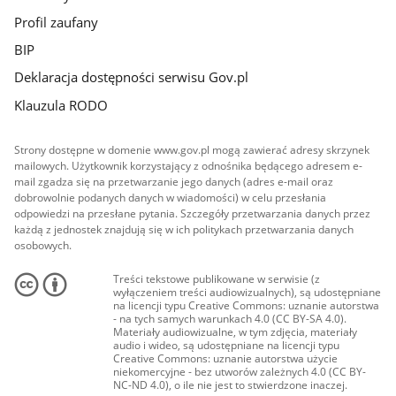
Profil zaufany
BIP
Deklaracja dostępności serwisu Gov.pl
Klauzula RODO
Strony dostępne w domenie www.gov.pl mogą zawierać adresy skrzynek
mailowych. Użytkownik korzystający z odnośnika będącego adresem e-
mail zgadza się na przetwarzanie jego danych (adres e-mail oraz
dobrowolnie podanych danych w wiadomości) w celu przesłania
odpowiedzi na przesłane pytania. Szczegóły przetwarzania danych przez
każdą z jednostek znajdują się w ich politykach przetwarzania danych
osobowych.
Treści tekstowe publikowane w serwisie (z
wyłączeniem treści audiowizualnych), są udostępniane
na licencji typu Creative Commons: uznanie autorstwa
- na tych samych warunkach 4.0 (CC BY-SA 4.0).
Materiały audiowizualne, w tym zdjęcia, materiały
audio i wideo, są udostępniane na licencji typu
Creative Commons: uznanie autorstwa użycie
niekomercyjne - bez utworów zależnych 4.0 (CC BY-
NC-ND 4.0), o ile nie jest to stwierdzone inaczej.