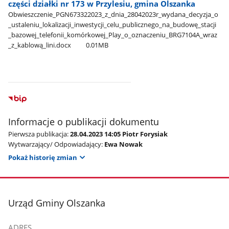
części działki nr 173 w Przylesiu, gmina Olszanka
Obwieszczenie​_PGN673322023​_z​_dnia​_28042023r​_wydana​_decyzja​_o​
_ustaleniu​_lokalizacji​_inwestycji​_celu​_publicznego​_na​_budowę​_stacji​
_bazowej​_telefonii​_komórkowej​_Play​_o​_oznaczeniu​_BRG7104A​_wraz​
_z​_kablową​_lini.docx
0.01MB
Informacje o publikacji dokumentu
Pierwsza publikacja:
28.04.2023 14:05 Piotr Forysiak
Wytwarzający/ Odpowiadający:
Ewa Nowak
Pokaż historię zmian
stopka
Urząd Gminy Olszanka
ADRES