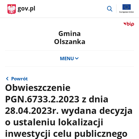
przejdź
gov.pl
do
wyszukiwar
Przejdź
do
Gmina
serwis
Olszanka
Biulety
Informa
Publicz
MENU
Gmina
Olszan
Powrót
Obwieszczenie
PGN.6733.2.2023 z dnia
28.04.2023r. wydana decyzja
o ustaleniu lokalizacji
inwestycji celu publicznego