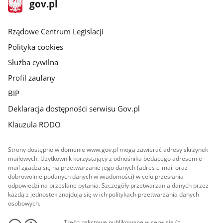
stopka
Strona
gov.pl
gov.pl
główna
Rządowe Centrum Legislacji
Polityka cookies
Służba cywilna
Profil zaufany
BIP
Deklaracja dostępności serwisu Gov.pl
Klauzula RODO
Strony dostępne w domenie www.gov.pl mogą zawierać adresy skrzynek
mailowych. Użytkownik korzystający z odnośnika będącego adresem e-
mail zgadza się na przetwarzanie jego danych (adres e-mail oraz
dobrowolnie podanych danych w wiadomości) w celu przesłania
odpowiedzi na przesłane pytania. Szczegóły przetwarzania danych przez
każdą z jednostek znajdują się w ich politykach przetwarzania danych
osobowych.
Treści tekstowe publikowane w serwisie (z