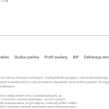
 7-15,
ookies
Służba cywilna
Profil zaufany
BIP
Deklaracja dos
ać adresy skrzynek mailowych. Użytkownik korzystający z odnośnika będącego 
nych w wiadomości) w celu przesłania odpowiedzi na przesłane pytania. Szczegó
 osobowych.
ie (z wyłączeniem treści audiowizualnych), są
ive Commons: uznanie autorstwa - na tych samych
ły audiowizualne, w tym zdjęcia, materiały audio i wideo,
eative Commons: uznanie autorstwa użycie niekomercyjne -