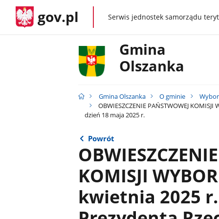
gov.pl
Serwis jednostek samorządu teryt
gov.pl
Gmina
Olszanka
Gmina Olszanka
O gminie
Wybor
OBWIESZCZENIE PAŃSTWOWEJ KOMISJI WYBOR
dzień 18 maja 2025 r.
Powrót
OBWIESZCZENI
KOMISJI WYBORC
kwietnia 2025 r
Prezydenta Rzec