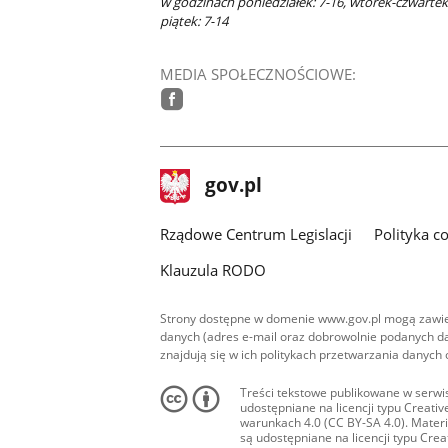
w godzinach poniedziałek: 7-16, wtorek-czwartek:
piątek: 7-14
MEDIA SPOŁECZNOŚCIOWE:
facebook
stopka
Strona
gov.pl
gov.pl
główna
Rządowe Centrum Legislacji
Polityka c
Klauzula RODO
Strony dostępne w domenie www.gov.pl mogą zawier
danych (adres e-mail oraz dobrowolnie podanych da
znajdują się w ich politykach przetwarzania danych
Treści tekstowe publikowane w serwis
udostępniane na licencji typu Creat
warunkach 4.0 (CC BY-SA 4.0). Materia
są udostępniane na licencji typu Cr