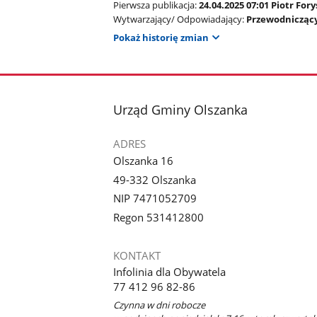
Pierwsza publikacja:
24.04.2025 07:01 Piotr Fory
Wytwarzający/ Odpowiadający:
Przewodniczący
Pokaż historię zmian
stopka
Urząd Gminy Olszanka
ADRES
Olszanka 16
49-332 Olszanka
NIP 7471052709
Regon 531412800
KONTAKT
Infolinia dla Obywatela
77 412 96 82-86
Czynna w dni robocze