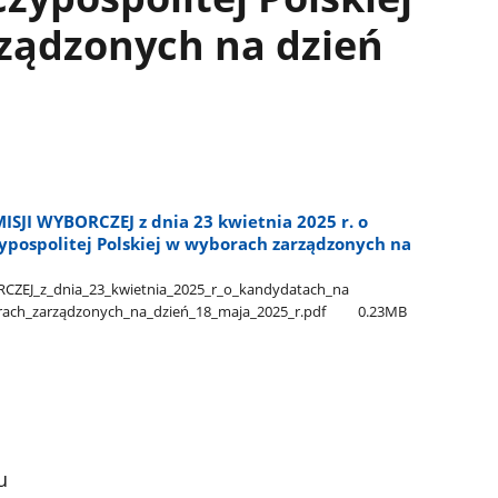
ządzonych na dzień
I WYBORCZEJ z dnia 23 kwietnia 2025 r. o
pospolitej Polskiej w wyborach zarządzonych na
_z​_dnia​_23​_kwietnia​_2025​_r​_o​_kandydatach​_na​
ach​_zarządzonych​_na​_dzień​_18​_maja​_2025​_r.pdf
0.23MB
u