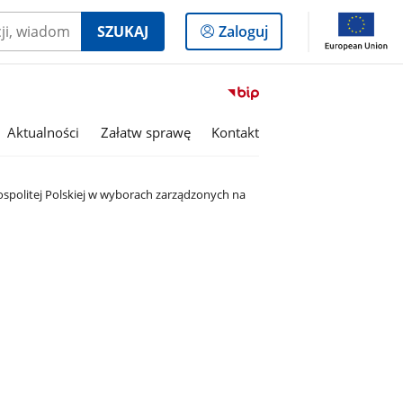
Logowanie
SZUKAJ
Zaloguj
do
panelu
Przejdź
do
serwisu
Aktualności
Załatw sprawę
Kontakt
Biuletyn
Informacji
Publicznej
politej Polskiej w wyborach zarządzonych na
Gmina
Olszanka