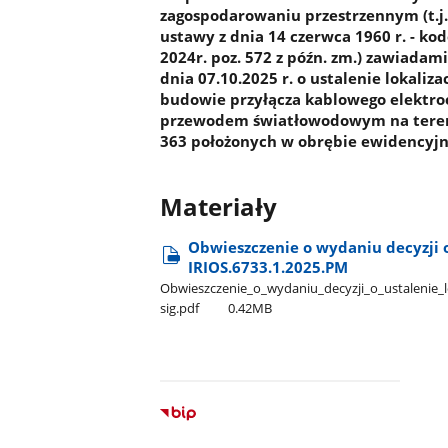
zagospodarowaniu przestrzennym (t.j. D
ustawy z dnia 14 czerwca 1960 r. - kod
2024r. poz. 572 z późn. zm.) zawiadami
dnia 07.10.2025 r. o ustalenie lokaliza
budowie przyłącza kablowego elektro
przewodem światłowodowym na tereni
363 położonych w obrębie ewidencyj
Materiały
Obwieszczenie o wydaniu decyzji o 
IRIOS.6733.1.2025.PM
Obwieszczenie​_o​_wydaniu​_decyzji​_o​_ustalenie​_
sig.pdf
0.42MB