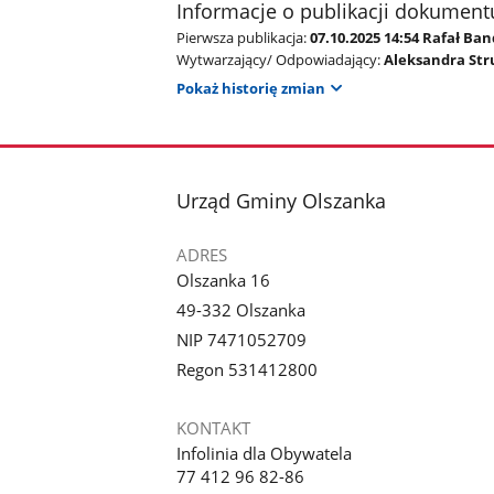
Informacje o publikacji dokument
Pierwsza publikacja:
07.10.2025 14:54 Rafał Ba
Wytwarzający/ Odpowiadający:
Aleksandra Str
Pokaż historię zmian
stopka
Urząd Gminy Olszanka
ADRES
Olszanka 16
49-332 Olszanka
NIP 7471052709
Regon 531412800
KONTAKT
Infolinia dla Obywatela
77 412 96 82-86