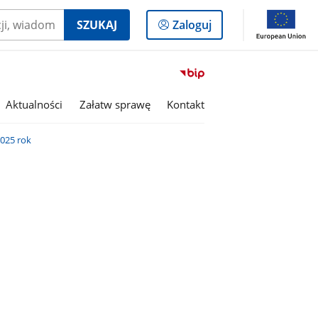
Logowanie
SZUKAJ
Zaloguj
do
panelu
Przejdź
do
serwisu
Aktualności
Załatw sprawę
Kontakt
Biuletyn
Informacji
025 rok
Publicznej
Gmina
Olszanka