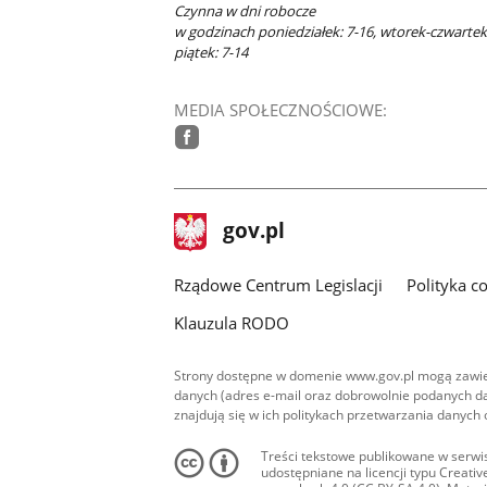
Czynna w dni robocze
w godzinach poniedziałek: 7-16, wtorek-czwartek:
piątek: 7-14
MEDIA SPOŁECZNOŚCIOWE:
facebook
stopka
Strona
gov.pl
gov.pl
główna
Rządowe Centrum Legislacji
Polityka c
Klauzula RODO
Strony dostępne w domenie www.gov.pl mogą zawier
danych (adres e-mail oraz dobrowolnie podanych da
znajdują się w ich politykach przetwarzania danych
Treści tekstowe publikowane w serwis
udostępniane na licencji typu Creat