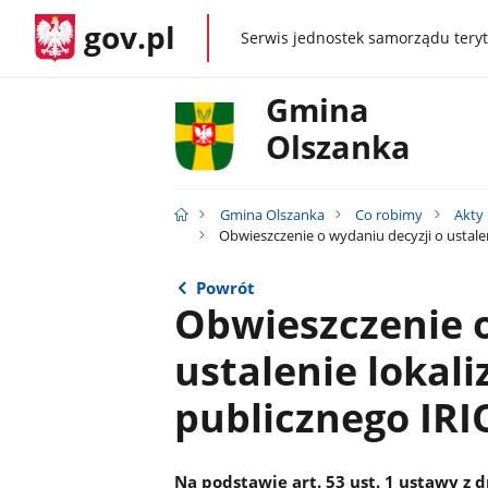
gov.pl
Serwis jednostek samorządu teryt
gov.pl
Gmina
Olszanka
Gmina Olszanka
Co robimy
Akty
Obwieszczenie o wydaniu decyzji o ustalen
Powrót
Obwieszczenie o
ustalenie lokali
publicznego IRI
Na podstawie art. 53 ust. 1 ustawy z 