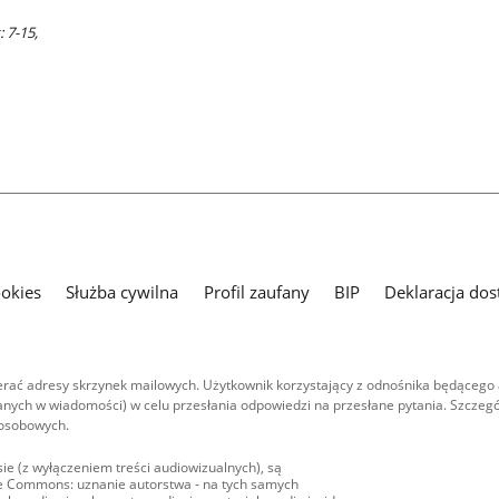
 7-15,
ookies
Służba cywilna
Profil zaufany
BIP
Deklaracja dos
ać adresy skrzynek mailowych. Użytkownik korzystający z odnośnika będącego 
nych w wiadomości) w celu przesłania odpowiedzi na przesłane pytania. Szczegó
 osobowych.
ie (z wyłączeniem treści audiowizualnych), są
ive Commons: uznanie autorstwa - na tych samych