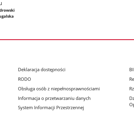
u
ndrowski
ugalska
Deklaracja dostępności
BI
RODO
Re
Obsługa osób z niepełnosprawnościami
Rz
Informacja o przetwarzaniu danych
D
Op
System Informacji Przestrzennej