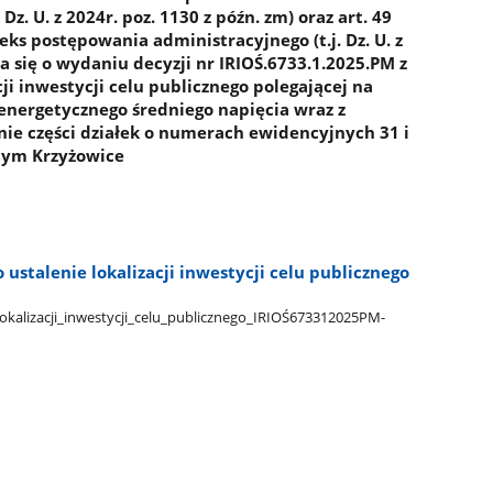
z. U. z 2024r. poz. 1130 z późn. zm) oraz art. 49
eks postępowania administracyjnego (t.j. Dz. U. z
a się o wydaniu decyzji nr IRIOŚ.6733.1.2025.PM z
cji inwestycji celu publicznego polegającej na
energetycznego średniego napięcia wraz z
e części działek o numerach ewidencyjnych 31 i
nym Krzyżowice
ustalenie lokalizacji inwestycji celu publicznego
lokalizacji​_inwestycji​_celu​_publicznego​_IRIOŚ673312025PM-