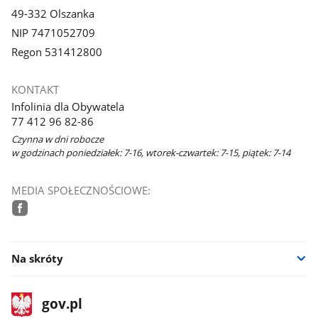
49-332 Olszanka
NIP 7471052709
Regon 531412800
KONTAKT
Infolinia dla Obywatela
77 412 96 82-86
Czynna w dni robocze
w godzinach poniedziałek: 7-16, wtorek-czwartek: 7-15, piątek: 7-14
MEDIA SPOŁECZNOŚCIOWE:
facebook
Na skróty
stopka
Strona
gov.pl
gov.pl