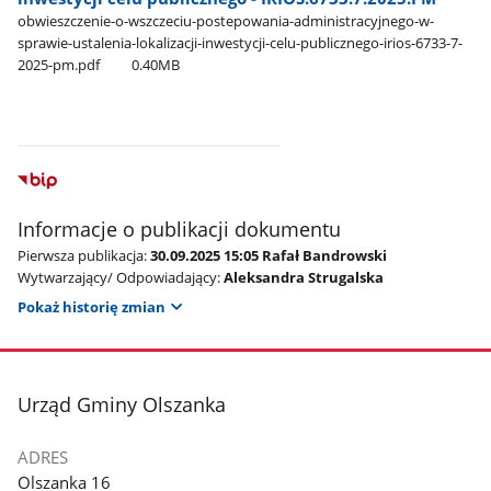
obwieszczenie-o-wszczeciu-postepowania-administracyjnego-w-
sprawie-ustalenia-lokalizacji-inwestycji-celu-publicznego-irios-6733-7-
2025-pm.pdf
0.40MB
Informacje o publikacji dokumentu
Pierwsza publikacja:
30.09.2025 15:05 Rafał Bandrowski
Wytwarzający/ Odpowiadający:
Aleksandra Strugalska
Pokaż historię zmian
stopka
Urząd Gminy Olszanka
ADRES
Olszanka 16