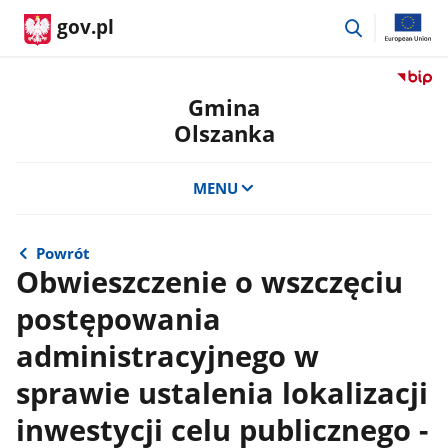
przejdź
gov.pl
do
wyszukiwar
Przejdź
do
Gmina
serwis
Olszanka
Biulety
Informa
Publicz
MENU
Gmina
Olszan
Powrót
Obwieszczenie o wszczęciu
postępowania
administracyjnego w
sprawie ustalenia lokalizacji
inwestycji celu publicznego -