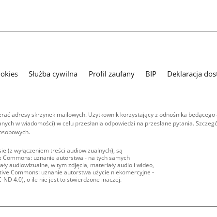
ookies
Służba cywilna
Profil zaufany
BIP
Deklaracja dos
ać adresy skrzynek mailowych. Użytkownik korzystający z odnośnika będącego 
nych w wiadomości) w celu przesłania odpowiedzi na przesłane pytania. Szczegó
 osobowych.
ie (z wyłączeniem treści audiowizualnych), są
ive Commons: uznanie autorstwa - na tych samych
ły audiowizualne, w tym zdjęcia, materiały audio i wideo,
eative Commons: uznanie autorstwa użycie niekomercyjne -
D 4.0), o ile nie jest to stwierdzone inaczej.