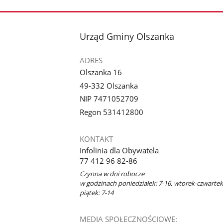
stopka
Urząd Gminy Olszanka
ADRES
Olszanka 16
49-332 Olszanka
NIP 7471052709
Regon 531412800
KONTAKT
Infolinia dla Obywatela
77 412 96 82-86
Czynna w dni robocze
w godzinach poniedziałek: 7-16, wtorek-czwartek:
piątek: 7-14
MEDIA SPOŁECZNOŚCIOWE: