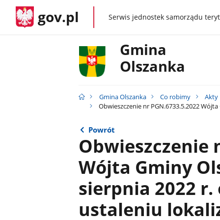
gov.pl
Serwis jednostek samorządu teryt
gov.pl
Gmina
Olszanka
Gmina Olszanka
Co robimy
Akty
Obwieszczenie nr PGN.6733.5.2022 Wójta Gmi
Powrót
Obwieszczenie 
Wójta Gminy Ols
sierpnia 2022 r.
ustaleniu lokali