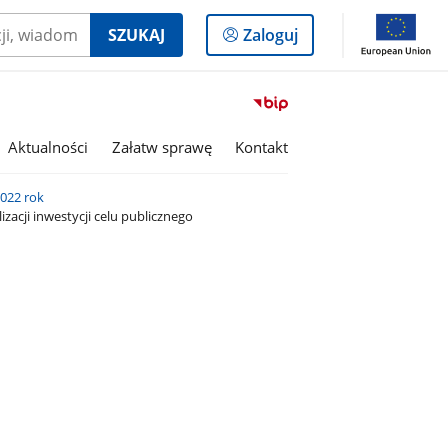
Logowanie
SZUKAJ
Zaloguj
do
panelu
Przejdź
do
serwisu
Aktualności
Załatw sprawę
Kontakt
Biuletyn
Informacji
022 rok
Publicznej
zacji inwestycji celu publicznego
Gmina
Olszanka