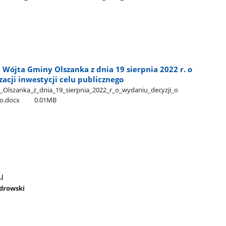
Wójta Gminy Olszanka z dnia 19 sierpnia 2022 r. o
zacji inwestycji celu publicznego
zanka​_z​_dnia​_19​_sierpnia​_2022​_r​_o​_wydaniu​_decyzji​_o​
ego.docx
0.01MB
u
ndrowski