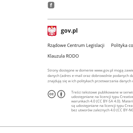
facebook
stopka
Strona
gov.pl
gov.pl
główna
Rządowe Centrum Legislacji
Polityka c
Klauzula RODO
Strony dostępne w domenie www.gov.pl mogą zawier
danych (adres e-mail oraz dobrowolnie podanych da
znajdują się w ich politykach przetwarzania danych
Treści tekstowe publikowane w serwis
udostępniane na licencji typu Creat
warunkach 4.0 (CC BY-SA 4.0). Materia
są udostępniane na licencji typu Cr
bez utworów zależnych 4.0 (CC BY-NC-N