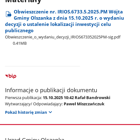
Obwieszczenie nr. IRIOS.6733.5.2025.PM Wójta
Gminy Olszanka z dnia 15.10.2025 r. o wydaniu
decyzji o ustalenie lokalizacji inwestycji celu
publicznego
Obwieszczenie​_o​_wydaniu​_decyzji​_IRIOS673352025PM-sig.pdf
0.41MB
Informacje o publikacji dokumentu
Pierwsza publikacja:
15.10.2025 10:42 Rafał Bandrowski
Wytwarzający/ Odpowiadający:
Paweł Miszczańczuk
Pokaż historię zmian
stopka
Urząd Gminy Olszanka