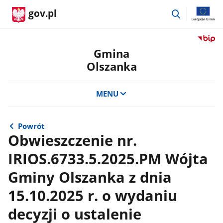
przejdź
gov.pl
do
wyszukiwar
Przejdź
do
Gmina
serwis
Olszanka
Biulety
Informa
Publicz
MENU
Gmina
Olszan
Powrót
Obwieszczenie nr.
IRIOS.6733.5.2025.PM Wójta
Gminy Olszanka z dnia
15.10.2025 r. o wydaniu
decyzji o ustalenie