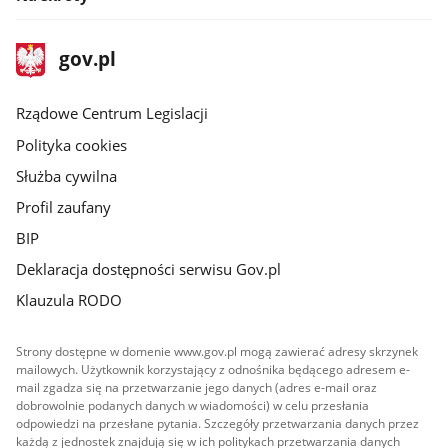
stopka
Strona
gov.pl
gov.pl
główna
Rządowe Centrum Legislacji
Polityka cookies
Służba cywilna
Profil zaufany
BIP
Deklaracja dostępności serwisu Gov.pl
Klauzula RODO
Strony dostępne w domenie www.gov.pl mogą zawierać adresy skrzynek
mailowych. Użytkownik korzystający z odnośnika będącego adresem e-
mail zgadza się na przetwarzanie jego danych (adres e-mail oraz
dobrowolnie podanych danych w wiadomości) w celu przesłania
odpowiedzi na przesłane pytania. Szczegóły przetwarzania danych przez
każdą z jednostek znajdują się w ich politykach przetwarzania danych