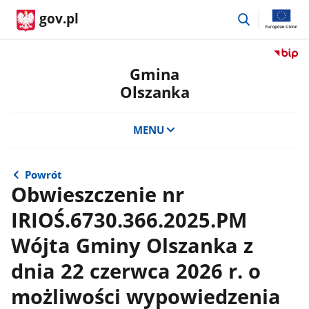
przejdź
gov.pl
do
wyszukiwar
Przejdź
do
Gmina
serwis
Olszanka
Biulety
Informa
Publicz
MENU
Gmina
Olszan
Powrót
Obwieszczenie nr
IRIOŚ.6730.366.2025.PM
Wójta Gminy Olszanka z
dnia 22 czerwca 2026 r. o
możliwości wypowiedzenia