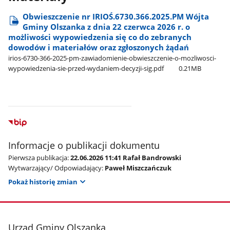
Obwieszczenie nr IRIOŚ.6730.366.2025.PM Wójta
Gminy Olszanka z dnia 22 czerwca 2026 r. o
możliwości wypowiedzenia się co do zebranych
dowodów i materiałów oraz zgłoszonych żądań
irios-6730-366-2025-pm-zawiadomienie-obwieszczenie-o-mozliwosci-
wypowiedzenia-sie-przed-wydaniem-decyzji-sig.pdf
0.21MB
Informacje o publikacji dokumentu
Pierwsza publikacja:
22.06.2026 11:41 Rafał Bandrowski
Wytwarzający/ Odpowiadający:
Paweł Miszczańczuk
Pokaż historię zmian
stopka
Urząd Gminy Olszanka