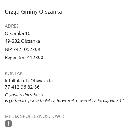
stopka
Urząd Gminy Olszanka
ADRES
Olszanka 16
49-332 Olszanka
NIP 7471052709
Regon 531412800
KONTAKT
Infolinia dla Obywatela
77 412 96 82-86
Czynna w dni robocze
w godzinach poniedziałek: 7-16, wtorek-czwartek: 7-15, piątek: 7-14
MEDIA SPOŁECZNOŚCIOWE:
facebook