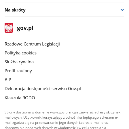
Na skróty
stopka
Strona
gov.pl
gov.pl
główna
Rządowe Centrum Legislacji
Polityka cookies
Służba cywilna
Profil zaufany
BIP
Deklaracja dostępności serwisu Gov.pl
Klauzula RODO
Strony dostępne w domenie www.gov.pl mogą zawierać adresy skrzynek
mailowych. Użytkownik korzystający z odnośnika będącego adresem e-
mail zgadza się na przetwarzanie jego danych (adres e-mail oraz
dobrowolnie podanych danych w wiadomości) w celu przesłania