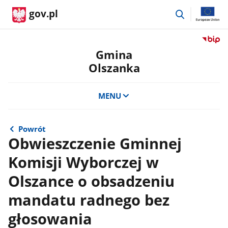
przejdź
gov.pl
do
wyszukiwar
Przejdź
do
Gmina
serwis
Olszanka
Biulety
Informa
Publicz
MENU
Gmina
Olszan
Powrót
Obwieszczenie Gminnej
Komisji Wyborczej w
Olszance o obsadzeniu
mandatu radnego bez
głosowania