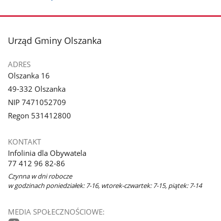
stopka
Urząd Gminy Olszanka
ADRES
Olszanka 16
49-332 Olszanka
NIP 7471052709
Regon 531412800
KONTAKT
Infolinia dla Obywatela
77 412 96 82-86
Czynna w dni robocze
w godzinach poniedziałek: 7-16, wtorek-czwartek: 7-15, piątek: 7-14
MEDIA SPOŁECZNOŚCIOWE: