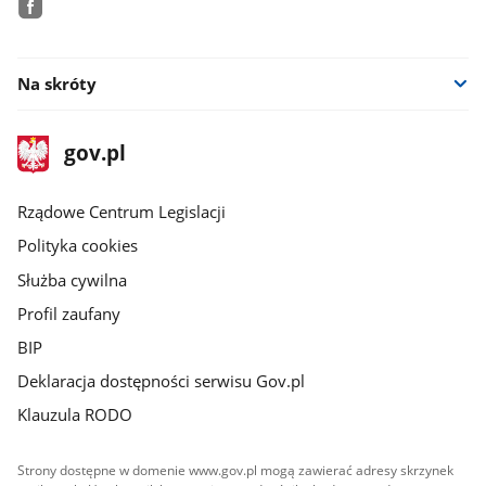
facebook
Na skróty
stopka
Strona
gov.pl
gov.pl
główna
Rządowe Centrum Legislacji
Polityka cookies
Służba cywilna
Profil zaufany
BIP
Deklaracja dostępności serwisu Gov.pl
Klauzula RODO
Strony dostępne w domenie www.gov.pl mogą zawierać adresy skrzynek