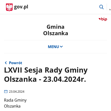
prz
gov.pl
do
wys
Przejdź
do
Gmina
serwis
Olszanka
Biulety
Informa
Publicz
MENU
Gmina
Olszan
Powrót
LXVII Sesja Rady Gminy
Olszanka - 23.04.2024r.
23.04.2024
Rada Gminy
Olszanka