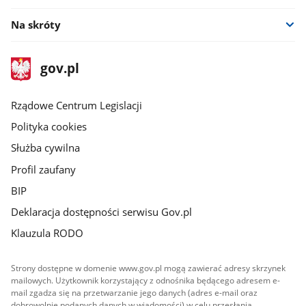
Na skróty
stopka
Strona
gov.pl
gov.pl
główna
Rządowe Centrum Legislacji
Polityka cookies
Służba cywilna
Profil zaufany
BIP
Deklaracja dostępności serwisu Gov.pl
Klauzula RODO
Strony dostępne w domenie www.gov.pl mogą zawierać adresy skrzynek
mailowych. Użytkownik korzystający z odnośnika będącego adresem e-
mail zgadza się na przetwarzanie jego danych (adres e-mail oraz
dobrowolnie podanych danych w wiadomości) w celu przesłania