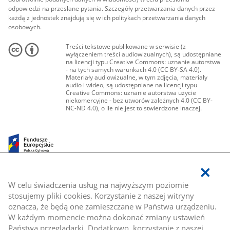
odpowiedzi na przesłane pytania. Szczegóły przetwarzania danych przez
każdą z jednostek znajdują się w ich politykach przetwarzania danych
osobowych.
Treści tekstowe publikowane w serwisie (z
wyłączeniem treści audiowizualnych), są udostępniane
na licencji typu Creative Commons: uznanie autorstwa
- na tych samych warunkach 4.0 (CC BY-SA 4.0).
Materiały audiowizualne, w tym zdjęcia, materiały
audio i wideo, są udostępniane na licencji typu
Creative Commons: uznanie autorstwa użycie
niekomercyjne - bez utworów zależnych 4.0 (CC BY-
NC-ND 4.0), o ile nie jest to stwierdzone inaczej.
W celu świadczenia usług na najwyższym poziomie
stosujemy pliki cookies. Korzystanie z naszej witryny
oznacza, że będą one zamieszczane w Państwa urządzeniu.
W każdym momencie można dokonać zmiany ustawień
Państwa przeglądarki. Dodatkowo, korzystanie z naszej