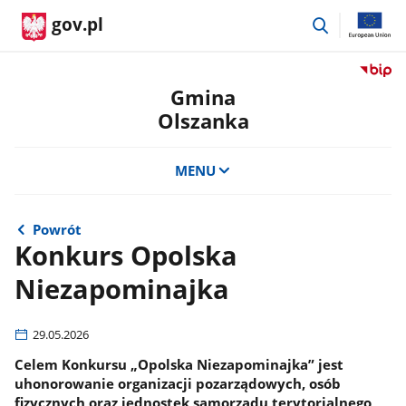
przejdź
gov.pl
do
wyszukiwar
Przejdź
do
Gmina
serwis
Olszanka
Biulety
Informa
Publicz
MENU
Gmina
Olszan
Powrót
Konkurs Opolska
Niezapominajka
29.05.2026
Celem Konkursu „Opolska Niezapominajka” jest
uhonorowanie organizacji pozarządowych, osób
fizycznych oraz jednostek samorządu terytorialnego,