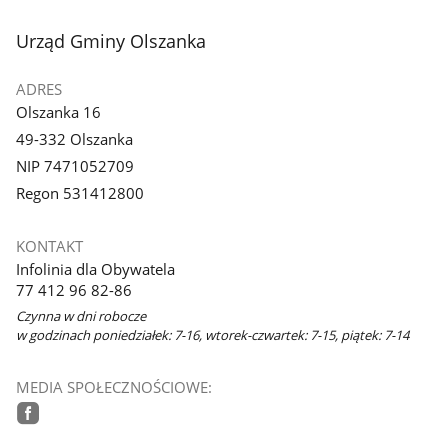
1
z
stopka
Urząd Gminy Olszanka
galerii.
ADRES
Olszanka 16
49-332 Olszanka
NIP 7471052709
Regon 531412800
KONTAKT
Infolinia dla Obywatela
77 412 96 82-86
Czynna w dni robocze
w godzinach poniedziałek: 7-16, wtorek-czwartek: 7-15, piątek: 7-14
MEDIA SPOŁECZNOŚCIOWE:
facebook