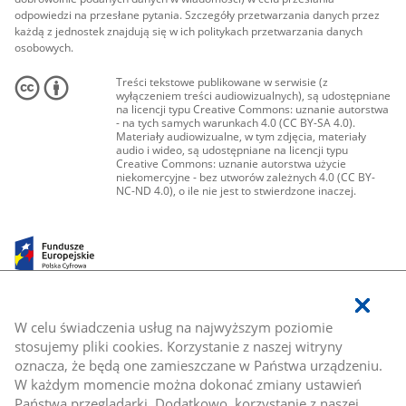
odpowiedzi na przesłane pytania. Szczegóły przetwarzania danych przez
każdą z jednostek znajdują się w ich politykach przetwarzania danych
osobowych.
Treści tekstowe publikowane w serwisie (z
wyłączeniem treści audiowizualnych), są udostępniane
na licencji typu Creative Commons: uznanie autorstwa
- na tych samych warunkach 4.0 (CC BY-SA 4.0).
Materiały audiowizualne, w tym zdjęcia, materiały
audio i wideo, są udostępniane na licencji typu
Creative Commons: uznanie autorstwa użycie
niekomercyjne - bez utworów zależnych 4.0 (CC BY-
NC-ND 4.0), o ile nie jest to stwierdzone inaczej.
W celu świadczenia usług na najwyższym poziomie
stosujemy pliki cookies. Korzystanie z naszej witryny
oznacza, że będą one zamieszczane w Państwa urządzeniu.
W każdym momencie można dokonać zmiany ustawień
Państwa przeglądarki. Dodatkowo, korzystanie z naszej