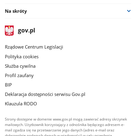
Na skróty
stopka
Strona
gov.pl
gov.pl
główna
Rządowe Centrum Legislacji
Polityka cookies
Służba cywilna
Profil zaufany
BIP
Deklaracja dostępności serwisu Gov.pl
Klauzula RODO
Strony dostępne w domenie www.gov.pl mogą zawierać adresy skrzynek
mailowych. Użytkownik korzystający z odnośnika będącego adresem e-
mail zgadza się na przetwarzanie jego danych (adres e-mail oraz
dobrowolnie podanych danych w wiadomości) w celu przesłania