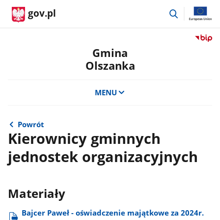
przejdź
gov.pl
do
wyszukiwar
Przejdź
do
Gmina
serwis
Olszanka
Biulety
Informa
Publicz
MENU
Gmina
Olszan
Powrót
Kierownicy gminnych
jednostek organizacyjnych
Materiały
Bajcer Paweł - oświadczenie majątkowe za 2024r.