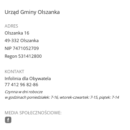
stopka
Urząd Gminy Olszanka
ADRES
Olszanka 16
49-332 Olszanka
NIP 7471052709
Regon 531412800
KONTAKT
Infolinia dla Obywatela
77 412 96 82-86
Czynna w dni robocze
w godzinach poniedziałek: 7-16, wtorek-czwartek: 7-15, piątek: 7-14
MEDIA SPOŁECZNOŚCIOWE:
facebook