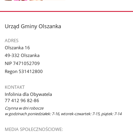
Pokaż
zdjęcie
1
z
stopka
Urząd Gminy Olszanka
galerii.
ADRES
Olszanka 16
49-332 Olszanka
NIP 7471052709
Regon 531412800
KONTAKT
Infolinia dla Obywatela
77 412 96 82-86
Czynna w dni robocze
w godzinach poniedziałek: 7-16, wtorek-czwartek: 7-15, piątek: 7-14
MEDIA SPOŁECZNOŚCIOWE: