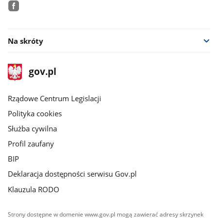
facebook
Na skróty
stopka
Strona
gov.pl
gov.pl
główna
Rządowe Centrum Legislacji
Polityka cookies
Służba cywilna
Profil zaufany
BIP
Deklaracja dostępności serwisu Gov.pl
Klauzula RODO
Strony dostępne w domenie www.gov.pl mogą zawierać adresy skrzynek