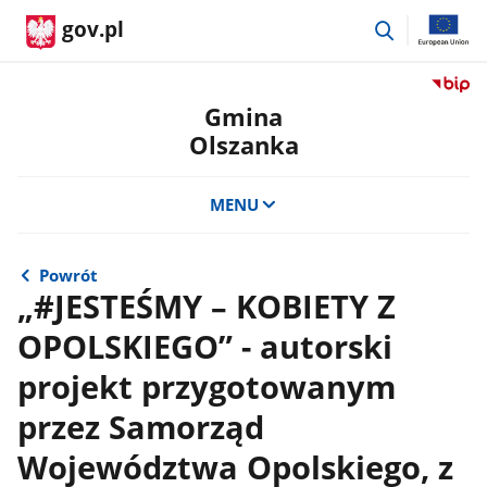
przejdź
gov.pl
do
wyszukiwar
Przejdź
do
Gmina
serwis
Olszanka
Biulety
Informa
Publicz
MENU
Gmina
Olszan
Powrót
„#JESTEŚMY – KOBIETY Z
OPOLSKIEGO” - autorski
projekt przygotowanym
przez Samorząd
Województwa Opolskiego, z