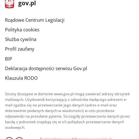
stopka
Strona
gov.pl
gov.pl
główna
Rządowe Centrum Legislacji
Polityka cookies
Służba cywilna
Profil zaufany
BIP
Deklaracja dostępności serwisu Gov.pl
Klauzula RODO
Strony dostępne w domenie www.gov.pl mogą zawierać adresy skrzynek
mailowych. Użytkownik korzystający z odnośnika będącego adresem e-
mail zgadza się na przetwarzanie jego danych (adres e-mail oraz
dobrowolnie podanych danych w wiadomości) w celu przesłania
odpowiedzi na przesłane pytania. Szczegóły przetwarzania danych przez
każdą z jednostek znajdują się w ich politykach przetwarzania danych
osobowych.