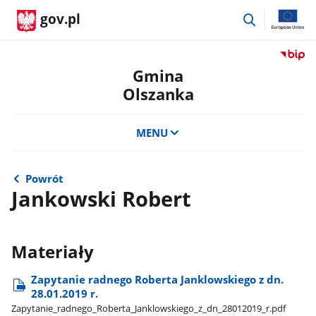
przejdź
gov.pl
do
wyszukiwar
Przejdź
do
Gmina
serwis
Olszanka
Biulety
Informa
Publicz
MENU
Gmina
Olszan
Powrót
Jankowski Robert
Materiały
Zapytanie radnego Roberta Janklowskiego z dn.
28.01.2019 r.
Zapytanie​_radnego​_Roberta​_Janklowskiego​_z​_dn​_28012019​_r.pdf