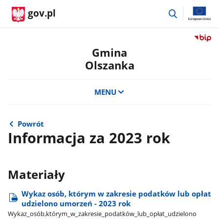
przejdź
gov.pl
do
wyszukiwar
Przejdź
do
Gmina
serwis
Olszanka
Biulety
Informa
Publicz
MENU
Gmina
Olszan
Powrót
Informacja za 2023 rok
Materiały
Wykaz osób, którym w zakresie podatków lub opłat
udzielono umorzeń - 2023 rok
Wykaz​_osób,którym​_w​_zakresie​_podatków​_lub​_opłat​_udzielono​