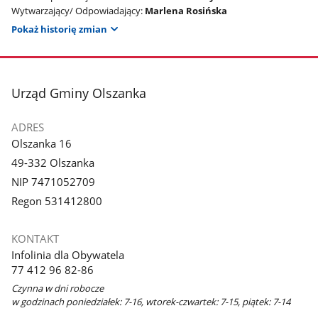
Wytwarzający/ Odpowiadający:
Marlena Rosińska
Pokaż historię zmian
stopka
Urząd Gminy Olszanka
ADRES
Olszanka 16
49-332 Olszanka
NIP 7471052709
Regon 531412800
KONTAKT
Infolinia dla Obywatela
77 412 96 82-86
Czynna w dni robocze
w godzinach poniedziałek: 7-16, wtorek-czwartek: 7-15, piątek: 7-14