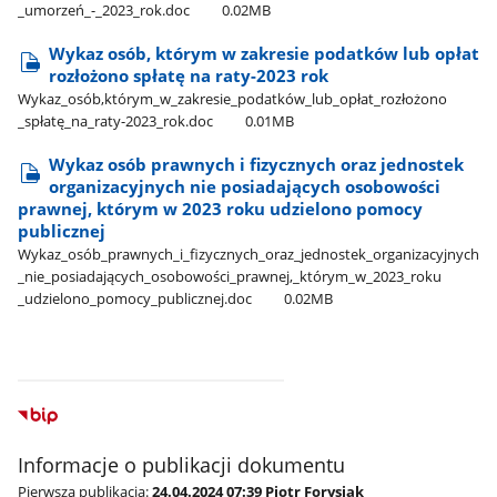
_umorzeń​_-​_2023​_rok.doc
0.02MB
Wykaz osób, którym w zakresie podatków lub opłat
rozłożono spłatę na raty-2023 rok
Wykaz​_osób,którym​_w​_zakresie​_podatków​_lub​_opłat​_rozłożono​
_spłatę​_na​_raty-2023​_rok.doc
0.01MB
Wykaz osób prawnych i fizycznych oraz jednostek
organizacyjnych nie posiadających osobowości
prawnej, którym w 2023 roku udzielono pomocy
publicznej
Wykaz​_osób​_prawnych​_i​_fizycznych​_oraz​_jednostek​_organizacyjnych​
_nie​_posiadających​_osobowości​_prawnej,​_którym​_w​_2023​_roku​
_udzielono​_pomocy​_publicznej.doc
0.02MB
Informacje o publikacji dokumentu
Pierwsza publikacja:
24.04.2024 07:39 Piotr Forysiak