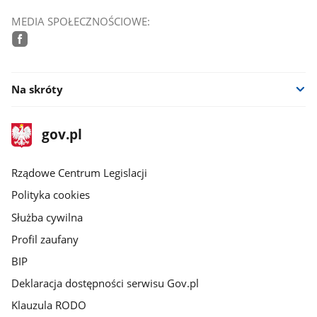
MEDIA SPOŁECZNOŚCIOWE:
facebook
Na skróty
stopka
Strona
gov.pl
gov.pl
główna
Rządowe Centrum Legislacji
Polityka cookies
Służba cywilna
Profil zaufany
BIP
Deklaracja dostępności serwisu Gov.pl
Klauzula RODO