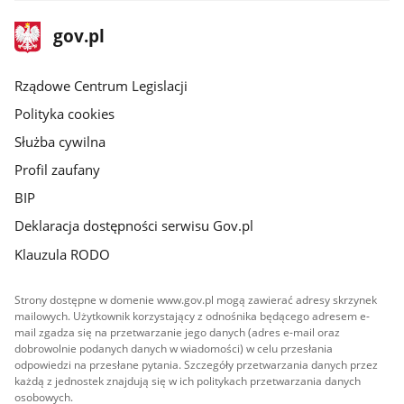
stopka
Strona
gov.pl
gov.pl
główna
Rządowe Centrum Legislacji
Polityka cookies
Służba cywilna
Profil zaufany
BIP
Deklaracja dostępności serwisu Gov.pl
Klauzula RODO
Strony dostępne w domenie www.gov.pl mogą zawierać adresy skrzynek
mailowych. Użytkownik korzystający z odnośnika będącego adresem e-
mail zgadza się na przetwarzanie jego danych (adres e-mail oraz
dobrowolnie podanych danych w wiadomości) w celu przesłania
odpowiedzi na przesłane pytania. Szczegóły przetwarzania danych przez
każdą z jednostek znajdują się w ich politykach przetwarzania danych
osobowych.