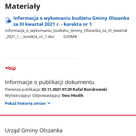
Materiały
Informacja o wykomaniu budżetu Gminy Olszanka
za III kwartał 2021 r. - korekta nr 1
Informacja​_o​_wykomaniu​_budżetu​_Gminy​_Olszanka​_za​_III​_kwartał​
_2021​_r​_-​_korekta​_nr​_1.doc
0.03MB
Informacje o publikacji dokumentu
Pierwsza publikacja:
03.11.2021 07:29 Rafał Bandrowski
Wytwarzający/ Odpowiadający:
Ewa Hładik
Pokaż historię zmian
stopka
Urząd Gminy Olszanka