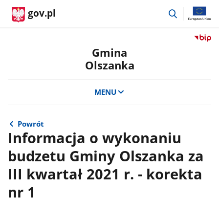
przejdź
gov.pl
do
wyszukiwar
Przejdź
do
Gmina
serwis
Olszanka
Biulety
Informa
Publicz
MENU
Gmina
Olszan
Powrót
Informacja o wykonaniu
budzetu Gminy Olszanka za
III kwartał 2021 r. - korekta
nr 1