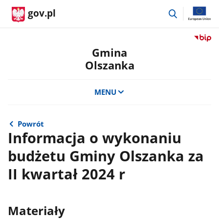
przejdź
gov.pl
do
wyszukiwar
Przejdź
do
Gmina
serwis
Olszanka
Biulety
Informa
Publicz
MENU
Gmina
Olszan
Powrót
Informacja o wykonaniu
budżetu Gminy Olszanka za
II kwartał 2024 r
Materiały