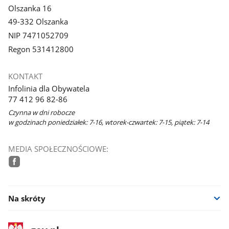
Olszanka 16
49-332 Olszanka
NIP 7471052709
Regon 531412800
KONTAKT
Infolinia dla Obywatela
77 412 96 82-86
Czynna w dni robocze
w godzinach poniedziałek: 7-16, wtorek-czwartek: 7-15, piątek: 7-14
MEDIA SPOŁECZNOŚCIOWE:
facebook
Na skróty
stopka
Strona