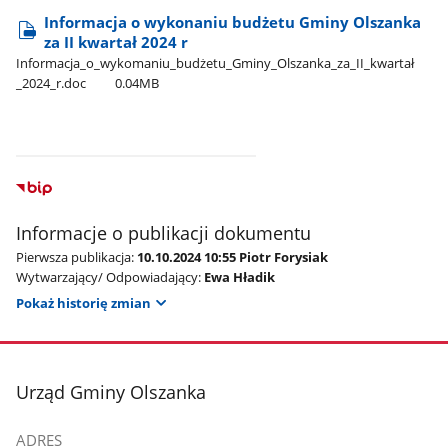
Informacja o wykonaniu budżetu Gminy Olszanka
za II kwartał 2024 r
Informacja​_o​_wykomaniu​_budżetu​_Gminy​_Olszanka​_za​_II​_kwartał​
_2024​_r.doc
0.04MB
Informacje o publikacji dokumentu
Pierwsza publikacja:
10.10.2024 10:55 Piotr Forysiak
Wytwarzający/ Odpowiadający:
Ewa Hładik
Pokaż historię zmian
stopka
Urząd Gminy Olszanka
ADRES