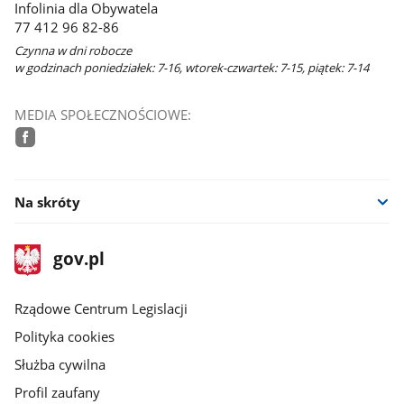
Infolinia dla Obywatela
77 412 96 82-86
Czynna w dni robocze
w godzinach poniedziałek: 7-16, wtorek-czwartek: 7-15, piątek: 7-14
MEDIA SPOŁECZNOŚCIOWE:
facebook
Na skróty
stopka
Strona
gov.pl
gov.pl
główna
Rządowe Centrum Legislacji
Polityka cookies
Służba cywilna
Profil zaufany