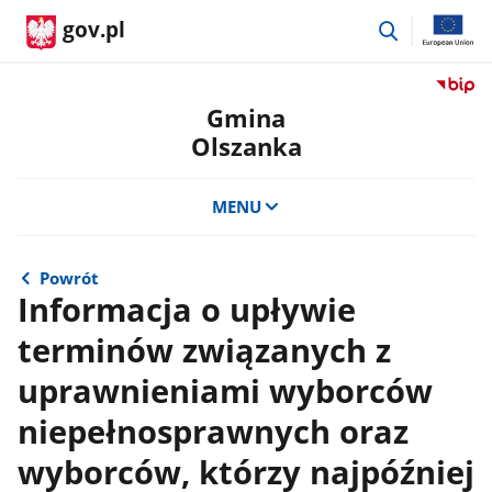
przejdź
gov.pl
do
wyszukiwar
Przejdź
do
Gmina
serwis
Olszanka
Biulety
Informa
Publicz
MENU
Gmina
Olszan
Powrót
Informacja o upływie
terminów związanych z
uprawnieniami wyborców
niepełnosprawnych oraz
wyborców, którzy najpóźniej