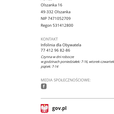
Olszanka 16
49-332 Olszanka
NIP 7471052709
Regon 531412800
KONTAKT
Infolinia dla Obywatela
77 412 96 82-86
Czynna w dni robocze
w godzinach poniedziałek: 7-16, wtorek-czwartek:
piątek: 7-14
MEDIA SPOŁECZNOŚCIOWE:
facebook
stopka
Strona
gov.pl
gov.pl