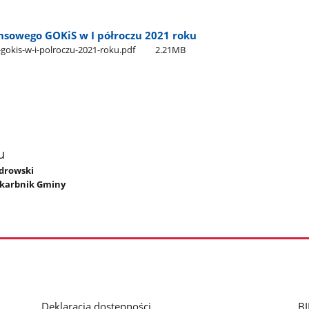
ansowego GOKiS w I półroczu 2021 roku
gokis-w-i-polroczu-2021-roku.pdf
2.21MB
u
ndrowski
 Skarbnik Gminy
Deklaracja dostępności
BI