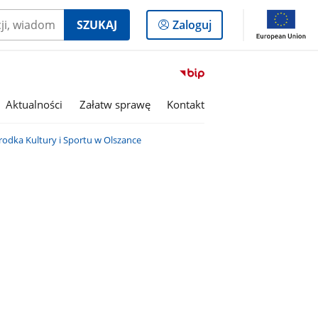
Logowanie
SZUKAJ
Zaloguj
do
panelu
Przejdź
do
serwisu
Aktualności
Załatw sprawę
Kontakt
Biuletyn
Informacji
dka Kultury i Sportu w Olszance
Publicznej
Gmina
Olszanka