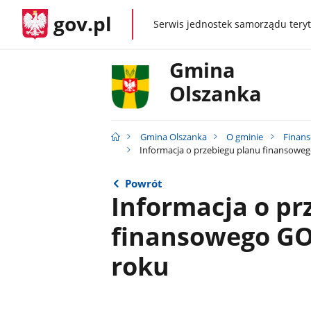
gov.pl
Serwis jednostek samorządu teryt
gov.pl
Gmina
Olszanka
Gmina Olszanka
O gminie
Finans
Informacja o przebiegu planu finansoweg
Powrót
Informacja o pr
finansowego GOK
roku