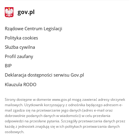
stopka
Strona
gov.pl
gov.pl
główna
Rządowe Centrum Legislacji
Polityka cookies
Służba cywilna
Profil zaufany
BIP
Deklaracja dostępności serwisu Gov.pl
Klauzula RODO
Strony dostępne w domenie www.gov.pl mogą zawierać adresy skrzynek
mailowych. Użytkownik korzystający z odnośnika będącego adresem e-
mail zgadza się na przetwarzanie jego danych (adres e-mail oraz
dobrowolnie podanych danych w wiadomości) w celu przesłania
odpowiedzi na przesłane pytania. Szczegóły przetwarzania danych przez
każdą z jednostek znajdują się w ich politykach przetwarzania danych
osobowych.