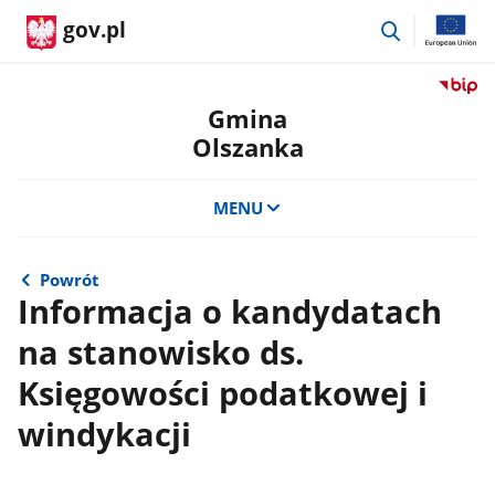
przejdź
gov.pl
do
wyszukiwar
Przejdź
do
Gmina
serwis
Olszanka
Biulety
Informa
Publicz
MENU
Gmina
Olszan
Powrót
Informacja o kandydatach
na stanowisko ds.
Księgowości podatkowej i
windykacji