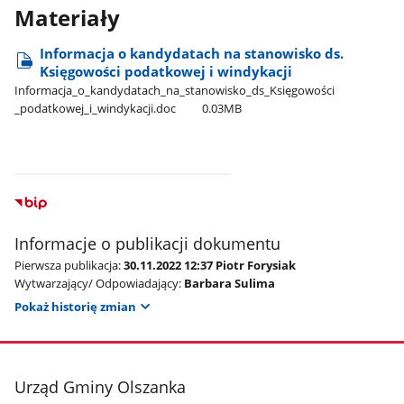
Materiały
Informacja o kandydatach na stanowisko ds.
Księgowości podatkowej i windykacji
Informacja​_o​_kandydatach​_na​_stanowisko​_ds​_Księgowości​
_podatkowej​_i​_windykacji.doc
0.03MB
Informacje o publikacji dokumentu
Pierwsza publikacja:
30.11.2022 12:37 Piotr Forysiak
Wytwarzający/ Odpowiadający:
Barbara Sulima
Pokaż historię zmian
stopka
Urząd Gminy Olszanka