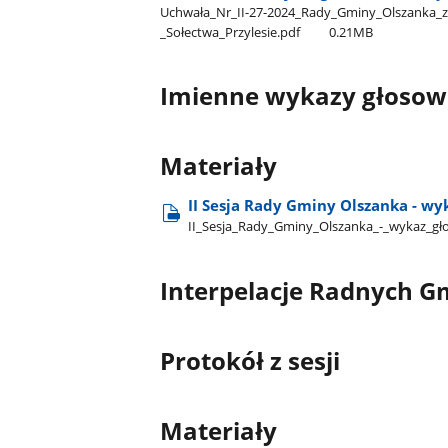
Uchwała​_Nr​_II-27-2024​_Rady​_Gminy​_Olszanka​_z​
_Sołectwa​_Przylesie.pdf
0.21MB
Imienne wykazy głoso
Materiały
II Sesja Rady Gminy Olszanka - wy
II​_Sesja​_Rady​_Gminy​_Olszanka​_-​_wykaz​_
Interpelacje Radnych G
Protokół z sesji
Materiały