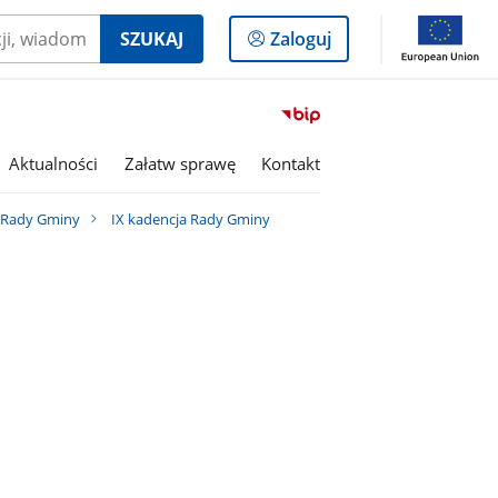
Logowanie
SZUKAJ
Zaloguj
do
panelu
Przejdź
do
serwisu
Aktualności
Załatw sprawę
Kontakt
Biuletyn
Informacji
i Rady Gminy
IX kadencja Rady Gminy
Publicznej
Gmina
Olszanka