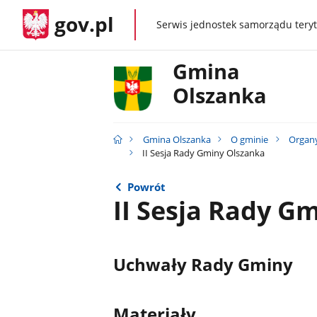
gov.pl
Serwis jednostek samorządu teryt
gov.pl
Gmina
Olszanka
Gmina Olszanka
O gminie
Organ
II Sesja Rady Gminy Olszanka
Powrót
II Sesja Rady G
Uchwały Rady Gminy
Materiały