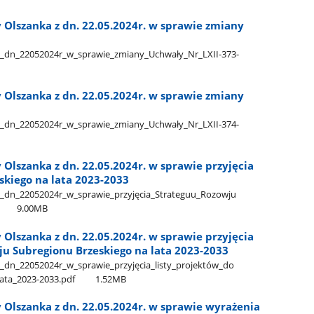
 Olszanka z dn. 22.05.2024r. w sprawie zmiany
​_dn​_22052024r​_w​_sprawie​_zmiany​_Uchwały​_Nr​_LXII-373-
 Olszanka z dn. 22.05.2024r. w sprawie zmiany
​_dn​_22052024r​_w​_sprawie​_zmiany​_Uchwały​_Nr​_LXII-374-
Olszanka z dn. 22.05.2024r. w sprawie przyjęcia
skiego na lata 2023-2033
​_dn​_22052024r​_w​_sprawie​_przyjęcia​_Strateguu​_Rozowju​
9.00MB
Olszanka z dn. 22.05.2024r. w sprawie przyjęcia
oju Subregionu Brzeskiego na lata 2023-2033
_dn​_22052024r​_w​_sprawie​_przyjęcia​_listy​_projektów​_do​
lata​_2023-2033.pdf
1.52MB
 Olszanka z dn. 22.05.2024r. w sprawie wyrażenia