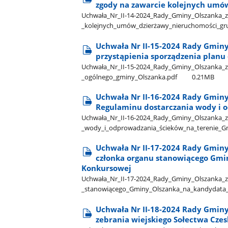
zgody na zawarcie kolejnych umó
Uchwała​_Nr​_II-14-2024​_Rady​_Gminy​_Olszanka​_z
_kolejnych​_umów​_dzierżawy​_nieruchomości​_g
Uchwała Nr II-15-2024 Rady Gminy 
przystąpienia sporządzenia planu
Uchwała​_Nr​_II-15-2024​_Rady​_Gminy​_Olszanka​_z
_ogólnego​_gminy​_Olszanka.pdf
0.21MB
Uchwała Nr II-16-2024 Rady Gminy 
Regulaminu dostarczania wody i 
Uchwała​_Nr​_II-16-2024​_Rady​_Gminy​_Olszanka​_z
_wody​_i​_odprowadzania​_ścieków​_na​_terenie​_
Uchwała Nr II-17-2024 Rady Gminy
członka organu stanowiącego Gmin
Konkursowej
Uchwała​_Nr​_II-17-2024​_Rady​_Gminy​_Olszanka​_z
_stanowiącego​_Gminy​_Olszanka​_na​_kandydata​_
Uchwała Nr II-18-2024 Rady Gminy 
zebrania wiejskiego Sołectwa Cze