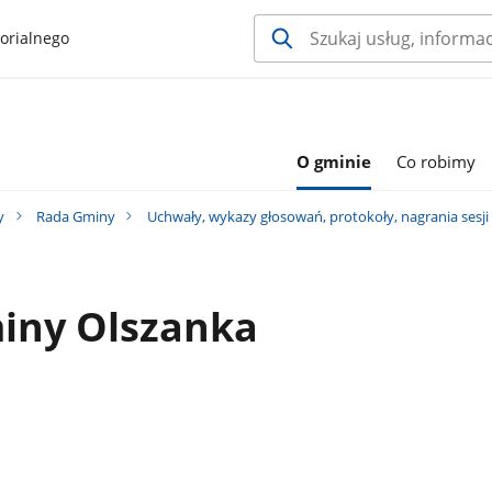
orialnego
O gminie
Co robimy
y
Rada Gminy
Uchwały, wykazy głosowań, protokoły, nagrania sesj
miny Olszanka