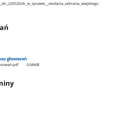
_dn​_22052024r​_w​_sprawie​_​_zwołania​_zebrania​_wiejskiego​
wań
kaz głosowań
głosowań.pdf
0.04MB
miny