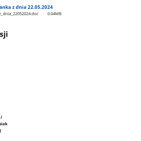
zanka z dnia 22.05.2024
_z​_dnia​_22052024.doc
0.04MB
sji
u
siak
g