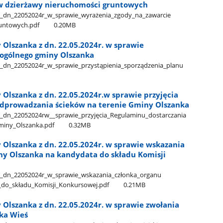
w dzierżawy nieruchomości gruntowych
​_dn​_22052024r​_w​_sprawie​_wyrażenia​_zgody​_na​_zawarcie​
runtowych.pdf
0.20MB
Olszanka z dn. 22.05.2024r. w sprawie
 ogólnego gminy Olszanka
​_dn​_22052024r​_w​_sprawie​_przystąpienia​_sporządzenia​_planu​
Olszanka z dn. 22.05.2024r.w sprawie przyjęcia
odprowadzania ścieków na terenie Gminy Olszanka
​_dn​_22052024rw​_​_sprawie​_przyjęcia​_Regulaminu​_dostarczania​
Gminy​_Olszanka.pdf
0.32MB
 Olszanka z dn. 22.05.2024r. w sprawie wskazania
y Olszanka na kandydata do składu Komisji
​_dn​_22052024r​_w​_sprawie​_wskazania​_członka​_organu​
do​_składu​_Komisji​_Konkursowej.pdf
0.21MB
Olszanka z dn. 22.05.2024r. w sprawie zwołania
ska Wieś