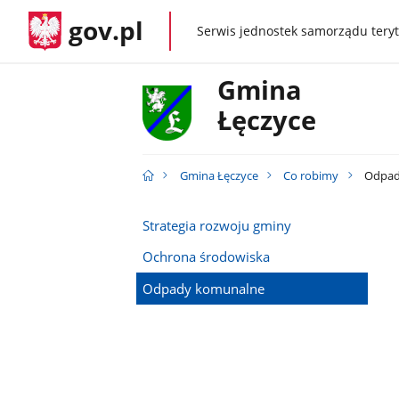
gov.pl
Serwis jednostek samorządu teryt
gov.pl
Gmina
Łęczyce
Gmina Łęczyce
Co robimy
Odpad
Strategia rozwoju gminy
Ochrona środowiska
Odpady komunalne