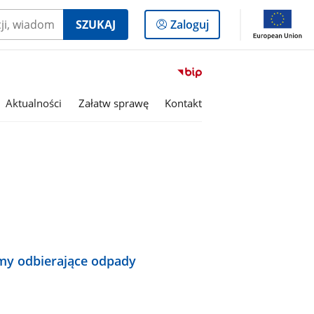
Logowanie
SZUKAJ
Zaloguj
do
panelu
Przejdź
do
serwisu
Aktualności
Załatw sprawę
Kontakt
Biuletyn
Informacji
Publicznej
Gmina
Łęczyce
rmy odbierające odpady