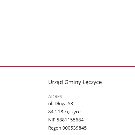
stopka
Urząd Gminy Łęczyce
ADRES
ul. Długa 53
84-218 Łęczyce
NIP 5881155684
Regon 000539845