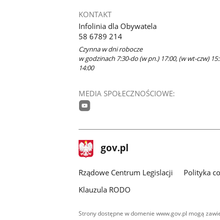
KONTAKT
Infolinia dla Obywatela
58 6789 214
Czynna w dni robocze
w godzinach 7:30-do (w pn.) 17:00, (w wt-czw) 15:
14:00
MEDIA SPOŁECZNOŚCIOWE:
youtube
stopka
Strona
gov.pl
gov.pl
główna
Rządowe Centrum Legislacji
Polityka c
Klauzula RODO
Strony dostępne w domenie www.gov.pl mogą zawier