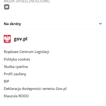
MEDIA SPOŁECZNOŚCIOWE:
youtube
Na skróty
stopka
Strona
gov.pl
gov.pl
główna
Rządowe Centrum Legislacji
Polityka cookies
Służba cywilna
Profil zaufany
BIP
Deklaracja dostępności serwisu Gov.pl
Klauzula RODO