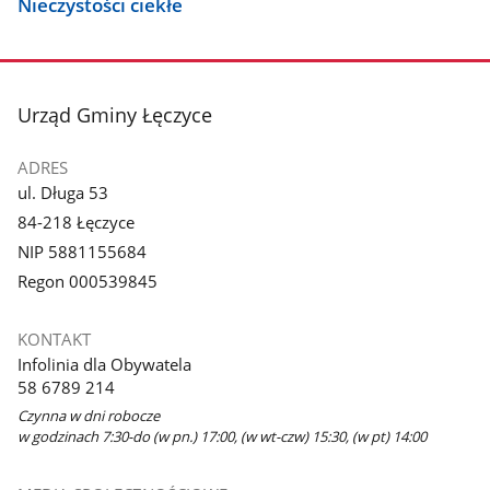
Nieczystości ciekłe
stopka
Urząd Gminy Łęczyce
ADRES
ul. Długa 53
84-218 Łęczyce
NIP 5881155684
Regon 000539845
KONTAKT
Infolinia dla Obywatela
58 6789 214
Czynna w dni robocze
w godzinach 7:30-do (w pn.) 17:00, (w wt-czw) 15:30, (w pt) 14:00