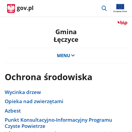
przejdź
gov.pl
do
wyszukiwar
Przejdź
do
Gmina
serwis
Łęczyce
Biulety
Informa
Publicz
MENU
Gmina
Łęczyc
Ochrona środowiska
Wycinka drzew
Opieka nad zwierzętami
Azbest
Punkt Konsultacyjno-Informacyjny Programu
Czyste Powietrze