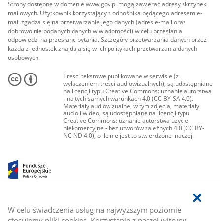
Strony dostępne w domenie www.gov.pl mogą zawierać adresy skrzynek
mailowych. Użytkownik korzystający z odnośnika będącego adresem e-
mail zgadza się na przetwarzanie jego danych (adres e-mail oraz
dobrowolnie podanych danych w wiadomości) w celu przesłania
odpowiedzi na przesłane pytania. Szczegóły przetwarzania danych przez
każdą z jednostek znajdują się w ich politykach przetwarzania danych
osobowych.
Treści tekstowe publikowane w serwisie (z
wyłączeniem treści audiowizualnych), są udostępniane
na licencji typu Creative Commons: uznanie autorstwa
- na tych samych warunkach 4.0 (CC BY-SA 4.0).
Materiały audiowizualne, w tym zdjęcia, materiały
audio i wideo, są udostępniane na licencji typu
Creative Commons: uznanie autorstwa użycie
niekomercyjne - bez utworów zależnych 4.0 (CC BY-
NC-ND 4.0), o ile nie jest to stwierdzone inaczej.
W celu świadczenia usług na najwyższym poziomie
stosujemy pliki cookies. Korzystanie z naszej witryny