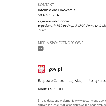
KONTAKT
Infolinia dla Obywatela
58 6789 214
Czynna w dni robocze
w godzinach 7:30-do (w pn.) 17:00, (w wt-czw) 15:
14:00
MEDIA SPOŁECZNOŚCIOWE:
youtube
stopka
Strona
gov.pl
gov.pl
główna
Rządowe Centrum Legislacji
Polityka c
Klauzula RODO
Strony dostępne w domenie www.gov.pl mogą zawier
danych (adres e-mail oraz dobrowolnie podanych da