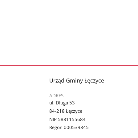
stopka
Urząd Gminy Łęczyce
ADRES
ul. Długa 53
84-218 Łęczyce
NIP 5881155684
Regon 000539845