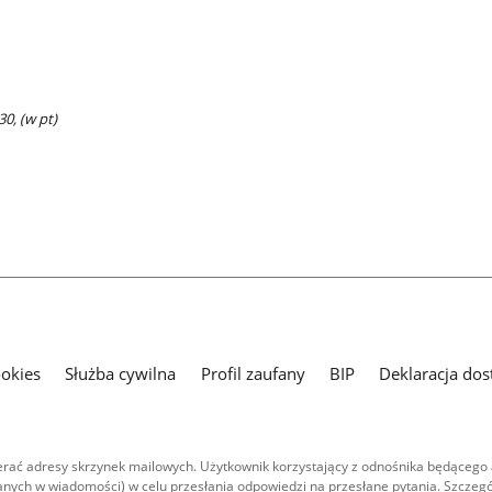
30, (w pt)
ookies
Służba cywilna
Profil zaufany
BIP
Deklaracja dos
ać adresy skrzynek mailowych. Użytkownik korzystający z odnośnika będącego 
nych w wiadomości) w celu przesłania odpowiedzi na przesłane pytania. Szczegó