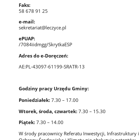
Faks:
58 678 91 25
e-mail:
sekretariat@leczyce.pl
ePUAP:
/7084iidmgg/SkrytkaESP
Adres do e-Doręczeń:
AE:PL-43097-61199-SRATR-13
Godziny pracy Urzędu Gminy:
Poniedziałek:
7.30 – 17.00
Wtorek, środa, czwartek:
7.30 – 15.30
Piątek:
7.30 – 14.00
W środy pracownicy Referatu Inwestycji, Infrastruktury
Ochrony Środowiska i Klimatu nie obsługują petentów.